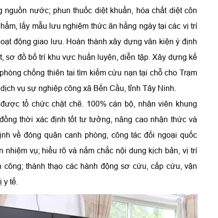
 nguồn nước; phun thuốc diệt khuẩn, hóa chất diệt côn
phẩm, lấy mẫu lưu nghiệm thức ăn hằng ngày tại các vị trí
 hoạt động giao lưu. Hoàn thành xây dựng văn kiện ý định
ết, sơ đồ bố trí khu vực huấn luyện, diễn tập. Xây dựng kế
hòng chống thiên tai tìm kiếm cứu nạn tại chỗ cho Trạm
 dịch vụ sự nghiệp công xã Bến Cầu, tỉnh Tây Ninh.
 được tổ chức chặt chẽ. 100% cán bộ, nhân viên khung
 đồng thời xác định tốt tư tưởng, nâng cao nhận thức và
 định về đóng quân canh phòng, công tác đối ngoại quốc
 nhiệm vụ; hiểu rõ và nắm chắc nội dung kịch bản, vị trí
n công; thành thạo các hành động sơ cứu, cấp cứu, vận
 y tế.