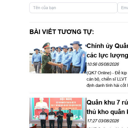
BÀI VIẾT TƯƠNG TỰ:
Chính ủy Quân
các lực lượng
và xác định dan
10:56 05/08/2026
(QK7 Online) - Để kịp 
cán bộ, chiến sĩ LLVT
định danh tính hài cốt
Đảng ủy, Chính ủy Quâ
hiện nhiệm vụ tìm kiếm
Quân khu 7 rút
đăng toàn văn Thư kh
thủ kho quân 
17:27 03/08/2026