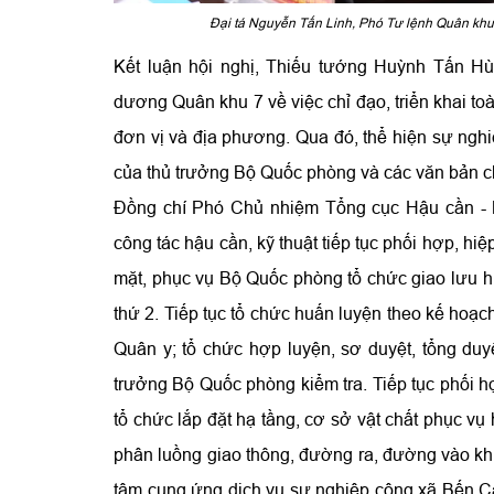
Đại tá Nguyễn Tấn Linh, Phó Tư lệnh Quân khu (
Kết luận hội nghị, Thiếu tướng Huỳnh Tấn H
dương Quân khu 7 về việc chỉ đạo, triển khai to
đơn vị và địa phương. Qua đó, thể hiện sự nghi
của thủ trưởng Bộ Quốc phòng và các văn bản ch
Đồng chí Phó Chủ nhiệm Tổng cục Hậu cần - K
công tác hậu cần, kỹ thuật tiếp tục phối hợp, hi
mặt, phục vụ Bộ Quốc phòng tổ chức giao lưu h
thứ 2. Tiếp tục tổ chức huấn luyện theo kế hoạ
Quân y; tổ chức hợp luyện, sơ duyệt, tổng duy
trưởng Bộ Quốc phòng kiểm tra. Tiếp tục phối 
tổ chức lắp đặt hạ tầng, cơ sở vật chất phục vụ
phân luồng giao thông, đường ra, đường vào khu
tâm cung ứng dịch vụ sự nghiệp công xã Bến Cầu