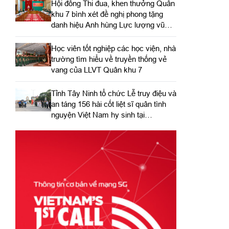
Hội đồng Thi đua, khen thưởng Quân
khu 7 bình xét đề nghị phong tặng
danh hiệu Anh hùng Lực lượng vũ
trang nhân dân
Học viên tốt nghiệp các học viện, nhà
trường tìm hiểu về truyền thống vẻ
vang của LLVT Quân khu 7
​Tỉnh Tây Ninh tổ chức Lễ truy điệu và
an táng 156 hài cốt liệt sĩ quân tình
nguyện Việt Nam hy sinh tại
Campuchia