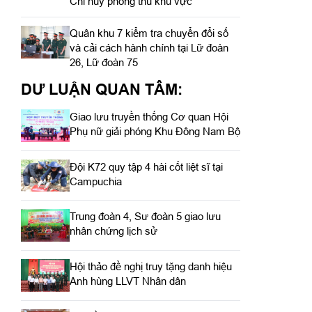
Chỉ huy phòng thủ khu vực
Quân khu 7 kiểm tra chuyển đổi số
và cải cách hành chính tại Lữ đoàn
26, Lữ đoàn 75
DƯ LUẬN QUAN TÂM:
Giao lưu truyền thống Cơ quan Hội
Phụ nữ giải phóng Khu Đông Nam Bộ
Đội K72 quy tập 4 hài cốt liệt sĩ tại
Campuchia
Trung đoàn 4, Sư đoàn 5 giao lưu
nhân chứng lịch sử
Hội thảo đề nghị truy tặng danh hiệu
Anh hùng LLVT Nhân dân