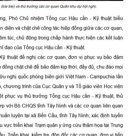
bìa trái) và thủ trưởng các cơ quan Quân khu dự hội nghị.
ùng, Phó Chủ nhiệm Tổng cục Hậu cần - Kỹ thuật biểu
àn diện và chặt chẽ công tác hiệp đồng giữa các cơ quan,
êm túc, chủ động trong chấp hành thực hiện các kết luận
ỉ đạo của Tổng cục Hậu cần - Kỹ thuật.
ỹ thuật đề nghị các cơ quan, đơn vị phục vụ bảo đảm
ệp đồng chặt chẽ để bảo đảm kịp thời, đầy đủ, chu đáo mọi
ữu nghị quốc phòng biên giới Việt Nam - Campuchia lần
ch, chương trình của Cục Quân y và Tổ giáo viên Học viện
ệt phục vụ thủ trưởng Tổng cục Hậu cần - Kỹ thuật, thủ
hợp với Bộ CHQS tỉnh Tây Ninh và các cơ quan liên quan
 huấn luyện tại xã Bến Cầu, tỉnh Tây Ninh; xác định tuyến
 vực triển khai Trạm quân y ứng cứu thảm họa tại Trung
. Triển khai, kiểm tra, đôn đốc các cơ quan, đơn vị tiếp