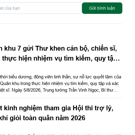
Gửi bình luận
 khu 7 gửi Thư khen cán bộ, chiến sĩ,
 thực hiện nhiệm vụ tìm kiếm, quy tập
h tính hài cốt liệt sĩ
thời biểu dương, động viên tinh thần, sự nỗ lực quyết tâm của
 Quân khu trong thực hiện nhiệm vụ tìm kiếm, quy tập và xác
 liệt sĩ. Ngày 5/8/2026, Trung tướng Trần Vinh Ngọc, Bí thư
n khu 7 gửi Thư khen cán bộ, chiến sĩ, các lực lượng thực
, quy tập và xác định danh tính hài cốt liệt sĩ. Báo Quân khu
 kinh nghiệm tham gia Hội thi trợ lý,
en của đồng chí Chính ủy Quân khu 7.
khí giỏi toàn quân năm 2026