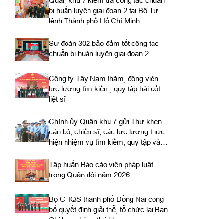
Quân khu 7 kiểm tra công tác chuẩn
bị huấn luyện giai đoạn 2 tại Bộ Tư
lệnh Thành phố Hồ Chí Minh
Sư đoàn 302 bảo đảm tốt công tác
chuẩn bị huấn luyện giai đoạn 2
Công ty Tây Nam thăm, động viên
lực lượng tìm kiếm, quy tập hài cốt
liệt sĩ
Chính ủy Quân khu 7 gửi Thư khen
cán bộ, chiến sĩ, các lực lượng thực
hiện nhiệm vụ tìm kiếm, quy tập và
xác định danh tính hài cốt liệt sĩ
Tập huấn Báo cáo viên pháp luật
trong Quân đội năm 2026
Bộ CHQS thành phố Đồng Nai công
bố quyết định giải thể, tổ chức lại Ban