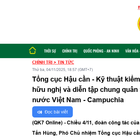
THỜI SỰ
CHÍNH TRỊ
QUỐC PHÒNG - AN NINH
VĂN HÓA -
CHÍNH TRỊ
>
TIN TỨC
Thứ ba, 04/11/2025, 18:57 (GMT+7)
Tổng cục Hậu cần - Kỹ thuật kiểm
hữu nghị và diễn tập chung quân 
nước Việt Nam - Campuchia
Đọc bài viết
(QK7 Online) - Chiều 4/11, đoàn công tác c
Tấn Hùng, Phó Chủ nhiệm Tổng cục Hậu cần 