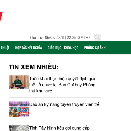
Thứ Tư, 05/08/2026 | 22:25 GMT+7
Ỹ THUẬT
HỢP TÁC KẾT NGHĨA
GIÁO DỤC - KHOA HỌC
PHÓNG SỰ ẢNH
TIN XEM NHIỀU:
Triển khai thực hiện quyết định giải
thể, tổ chức lại Ban Chỉ huy Phòng
thủ khu vực
Dấu ấn kỹ năng tuyên truyền viên trẻ
Tỉnh Tây Ninh kêu gọi cung cấp