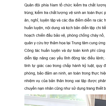
Quân đội phía Nam tổ chức kiểm tra chất lượng
trùng; kiểm tra chất lượng vệ sinh an toàn thực 
ăn, nghỉ, luyện tập và các địa điểm diễn ra các
huấn luyện, nội dung và kịch bản diễn tập chi ti
hoạch chiến đấu bảo vệ, phòng chống cháy nổ, p
quân y cứu trợ thảm họa tại Trung tâm cung ứng
Công tác huấn luyện và dự toán kinh phí cũng
diễn tập nâng cao yếu lĩnh động tác điều lệnh;
tính tự giác cao trong chấp hành kỷ luật, quy
phòng, bảo đảm an ninh, an toàn trong thực hiện
nhiệm vụ của bản thân trong vai tập được phâ
chuyển nạn nhân cũng như sử dụng trang thiết bị