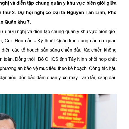
nghị và diễn tập chung quân y khu vực biên giới giữa
 thứ 2. Dự hội nghị có Đại tá Nguyễn Tấn Linh, Phó
an Quân khu 7.
ưu hữu nghị và diễn tập chung quân y khu vực biên giới
a; Cục Hậu cần - Kỹ thuật Quân khu cùng các cơ quan
 diện các kế hoạch sẵn sàng chiến đấu, tác chiến không
 an toàn. Đồng thời, Bộ CHQS tỉnh Tây Ninh phối hợp chặt
c phương án bảo vệ mục tiêu theo kế hoạch. Công tác hậu
đại biểu, đến bảo đảm quân y, xe máy - vận tải, xăng dầu