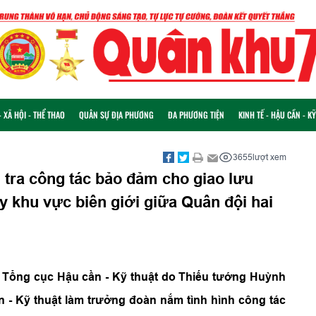
 XÃ HỘI - THỂ THAO
QUÂN SỰ ĐỊA PHƯƠNG
ĐA PHƯƠNG TIỆN
KINH TẾ - HẬU CẦN - K
3655
lượt xem
 tra công tác bảo đảm cho giao lưu
y khu vực biên giới giữa Quân đội hai
ủa Tổng cục Hậu cần - Kỹ thuật do Thiếu tướng Huỳnh
- Kỹ thuật làm trưởng đoàn nắm tình hình công tác