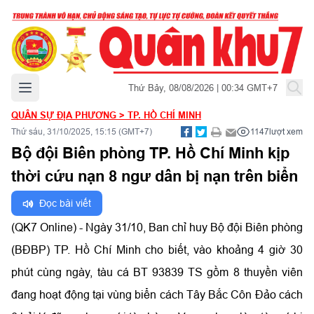
Mở menu chính
Thứ Bảy, 08/08/2026 | 00:34 GMT+7
QUÂN SỰ ĐỊA PHƯƠNG
>
TP. HỒ CHÍ MINH
Thứ sáu, 31/10/2025, 15:15 (GMT+7)
1147
lượt xem
Bộ đội Biên phòng TP. Hồ Chí Minh kịp
thời cứu nạn 8 ngư dân bị nạn trên biển
Đọc bài viết
(QK7 Online) - Ngày 31/10, Ban chỉ huy Bộ đội Biên phòng
(BĐBP) TP. Hồ Chí Minh cho biết, vào khoảng 4 giờ 30
phút cùng ngày, tàu cá BT 93839 TS gồm 8 thuyền viên
đang hoạt động tại vùng biển cách Tây Bắc Côn Đảo cách