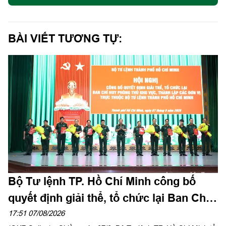
BÀI VIẾT TƯƠNG TỰ:
Bộ Tư lệnh TP. Hồ Chí Minh công bố
quyết định giải thể, tổ chức lại Ban Chỉ
huy PTKV, thành lập các đơn vị trực
17:51 07/08/2026