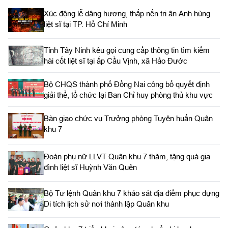
trưởng đoàn
Xúc động lễ dâng hương, thắp nến tri ân Anh hùng
liệt sĩ tại TP. Hồ Chí Minh
Tỉnh Tây Ninh kêu gọi cung cấp thông tin tìm kiếm
hài cốt liệt sĩ tại ấp Cầu Vịnh, xã Hảo Đước
Bộ CHQS thành phố Đồng Nai công bố quyết định
giải thể, tổ chức lại Ban Chỉ huy phòng thủ khu vực
Bàn giao chức vụ Trưởng phòng Tuyên huấn Quân
khu 7
Đoàn phụ nữ LLVT Quân khu 7 thăm, tặng quà gia
đình liệt sĩ Huỳnh Văn Quên
Bộ Tư lệnh Quân khu 7 khảo sát địa điểm phục dựng
Di tích lịch sử nơi thành lập Quân khu