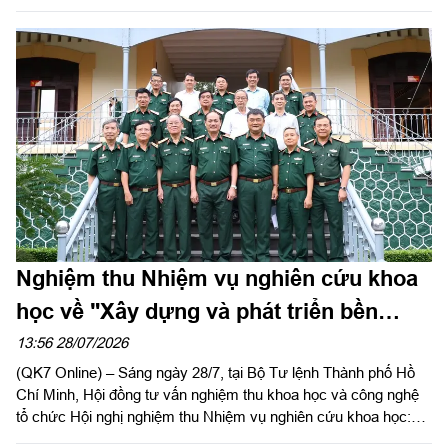
Hòa Hưng, TP.HCM).
Nghiệm thu Nhiệm vụ nghiên cứu khoa
học về "Xây dựng và phát triển bền
vững tiềm lực quốc phòng Thành phố
13:56 28/07/2026
(QK7 Online) – Sáng ngày 28/7, tại Bộ Tư lệnh Thành phố Hồ
Hồ Chí Minh trong thời kỳ mới"
Chí Minh, Hội đồng tư vấn nghiệm thu khoa học và công nghệ
tổ chức Hội nghị nghiệm thu Nhiệm vụ nghiên cứu khoa học:
“Xây dựng và phát triển bền vững tiềm lực quốc phòng Thành