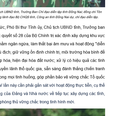
ịch UBND tỉnh, Trưởng Ban Chỉ đạo diễn tập tỉnh Đồng Nai; đồng chí Tôn
 lãnh đạo Bộ CHQS tỉnh, Công an tỉnh Đồng Nai dự, chỉ đạo diễn tập.
ức, Phó Bí thư Tỉnh ủy, Chủ tịch UBND tỉnh, Trưởng ban
 quyết số 28 của Bộ Chính trị xác định xây dựng khu vực
nhằm ngăn ngừa, làm thất bại âm mưu và hoạt động "diễn
ù địch; giữ vững ổn định chính trị, môi trường hòa bình để
ệp hóa, hiện đại hóa đất nước; xử lý có hiệu quả các tình
yền lãnh thổ quốc gia, sẵn sàng đánh thắng chiến tranh
ong mọi tình huống, góp phần bảo vệ vững chắc Tổ quốc
 lần này cần phải gắn sát với hoạt động thực tiễn, cụ thể
ơng của Đảng và Nhà nước về tiếp tục xây dựng các tỉnh,
phòng thủ vững chắc trong tình hình mới.