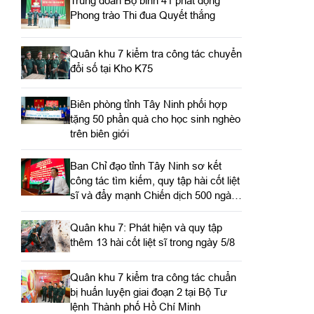
Trung đoàn Bộ binh 41 phát động
Phong trào Thi đua Quyết thắng
Quân khu 7 kiểm tra công tác chuyển
đổi số tại Kho K75
Biên phòng tỉnh Tây Ninh phối hợp
tặng 50 phần quà cho học sinh nghèo
trên biên giới
Ban Chỉ đạo tỉnh Tây Ninh sơ kết
công tác tìm kiếm, quy tập hài cốt liệt
sĩ và đẩy mạnh Chiến dịch 500 ngày
đêm
Quân khu 7: Phát hiện và quy tập
thêm 13 hài cốt liệt sĩ trong ngày 5/8
Quân khu 7 kiểm tra công tác chuẩn
bị huấn luyện giai đoạn 2 tại Bộ Tư
lệnh Thành phố Hồ Chí Minh