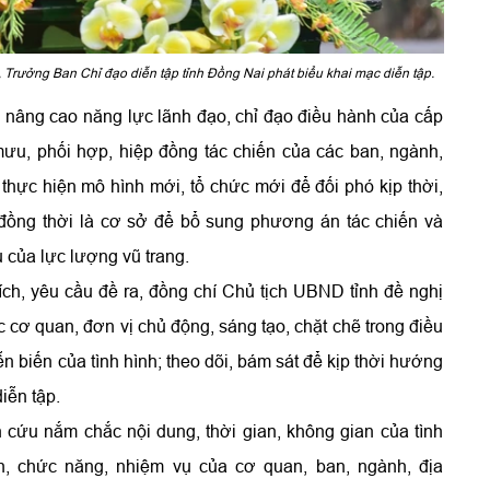
 Trưởng Ban Chỉ đạo diễn tập tỉnh Đồng Nai phát biểu khai mạc diễn tập.
 nâng cao năng lực lãnh đạo, chỉ đạo điều hành của cấp
mưu, phối hợp, hiệp đồng tác chiến của các ban, ngành,
 thực hiện mô hình mới, tổ chức mới để đối phó kịp thời,
 đồng thời là cơ sở để bổ sung phương án tác chiến và
 của lực lượng vũ trang.
ích, yêu cầu đề ra, đồng chí Chủ tịch UBND tỉnh đề nghị
 cơ quan, đơn vị chủ động, sáng tạo, chặt chẽ trong điều
ễn biến của tình hình; theo dõi, bám sát để kịp thời hướng
iễn tập.
 cứu nắm chắc nội dung, thời gian, không gian của tình
h, chức năng, nhiệm vụ của cơ quan, ban, ngành, địa