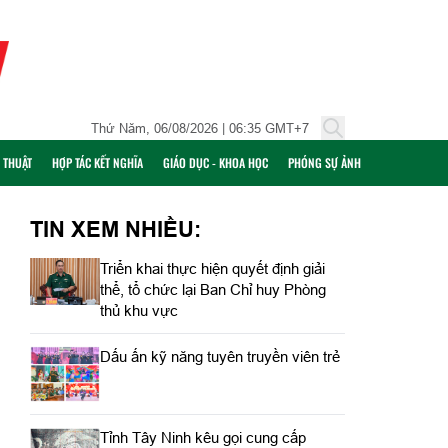
Thứ Năm, 06/08/2026 | 06:35 GMT+7
Ỹ THUẬT
HỢP TÁC KẾT NGHĨA
GIÁO DỤC - KHOA HỌC
PHÓNG SỰ ẢNH
TIN XEM NHIỀU:
Triển khai thực hiện quyết định giải
thể, tổ chức lại Ban Chỉ huy Phòng
thủ khu vực
Dấu ấn kỹ năng tuyên truyền viên trẻ
Tỉnh Tây Ninh kêu gọi cung cấp