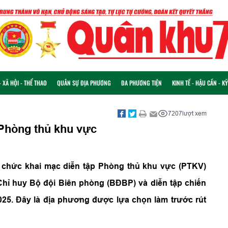
 XÃ HỘI - THỂ THAO
QUÂN SỰ ĐỊA PHƯƠNG
ĐA PHƯƠNG TIỆN
KINH TẾ - HẬU CẦN - K
7207
lượt xem
 Phòng thủ khu vực
tổ chức khai mạc diễn tập Phòng thủ khu vực (PTKV)
hỉ huy Bộ đội Biên phòng (BĐBP) và diễn tập chiến
25. Đây là địa phương được lựa chọn làm trước rút