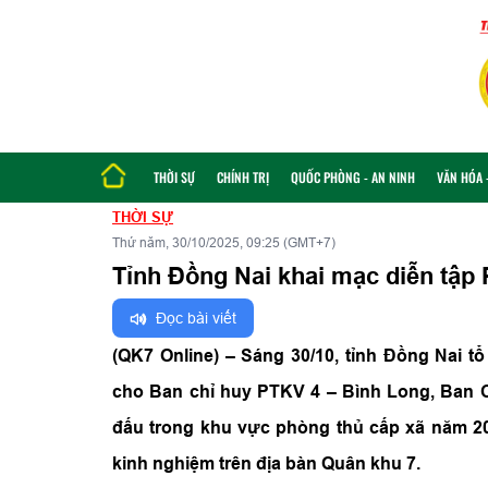
THỜI SỰ
CHÍNH TRỊ
QUỐC PHÒNG - AN NINH
VĂN HÓA -
THỜI SỰ
Thứ năm, 30/10/2025, 09:25 (GMT+7)
Tỉnh Đồng Nai khai mạc diễn tập
Đọc bài viết
(QK7 Online) – Sáng 30/10, tỉnh Đồng Nai 
cho Ban chỉ huy PTKV 4 – Bình Long, Ban C
đấu trong khu vực phòng thủ cấp xã năm 20
kinh nghiệm trên địa bàn Quân khu 7.