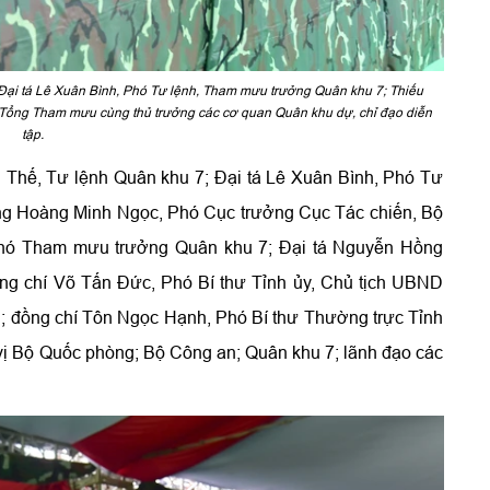
 Đại tá Lê Xuân Bình, Phó Tư lệnh, Tham mưu trưởng Quân khu 7; Thiếu
Tổng Tham mưu cùng thủ trưởng các cơ quan Quân khu dự, chỉ đạo diễn
tập.
 Thế, Tư lệnh Quân khu 7; Đại tá Lê Xuân Bình, Phó Tư
ng Hoàng Minh Ngọc, Phó Cục trưởng Cục Tác chiến, Bộ
hó Tham mưu trưởng Quân khu 7; Đại tá Nguyễn Hồng
ng chí Võ Tấn Đức, Phó Bí thư Tỉnh ủy, Chủ tịch UBND
i; đồng chí Tôn Ngọc Hạnh, Phó Bí thư Thường trực Tỉnh
vị Bộ Quốc phòng; Bộ Công an; Quân khu 7; lãnh đạo các