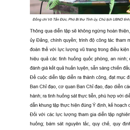
Đồng chí Võ Tấn Đức, Phó Bí thư Tỉnh ủy, Chủ tịch UBND tỉnh,
Thông qua diễn tập sẽ không ngừng hoàn thiện,
ủy Đảng, chính quyền; trình độ công tác tham 
đoàn thể với lực lượng vũ trang trong điều kiện
hiệu quả các tình huống quốc phòng, an ninh;
đánh giá kết quả huấn luyện, sẵn sàng chiến đấu
Để cuộc diễn tập diễn ra thành công, đạt mục đ
Ban Chỉ đạo, cơ quan Ban Chỉ đạo, đạo diễn các
hành; ra tình huống sát thực tiễn, phù hợp với di
dẫn khung tập thực hiện đúng Ý định, kế hoạch d
Đối với các lực lượng tham gia diễn tập nghiên
huống; bám sát nguyên tắc, quy chế, quy địn