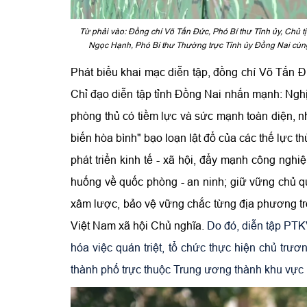
Từ phải vào: Đồng chí Võ Tấn Đức, Phó Bí thư Tỉnh ủy, Chủ t
Ngọc Hạnh, Phó Bí thư Thường trực Tỉnh ủy Đồng Nai cùng
Phát biểu khai mạc diễn tập, đồng chí Võ Tấn Đ
Chỉ đạo diễn tập tỉnh Đồng Nai nhấn mạnh: Nghị
phòng thủ có tiềm lực và sức mạnh toàn diện, 
biến hòa bình" bạo loạn lật đổ của các thế lực th
phát triển kinh tế - xã hội, đẩy mạnh công nghi
huống về quốc phòng - an ninh; giữ vững chủ qu
xâm lược, bảo vệ vững chắc từng địa phương tr
Việt Nam xã hội Chủ nghĩa.
Do đó, diễn tập PTKV
hóa việc quán triệt, tổ chức thực hiện chủ trư
thành phố trực thuộc Trung ương thành khu vực 