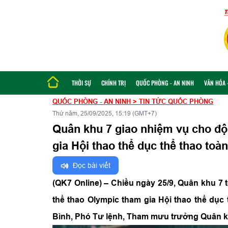
THỜI SỰ
CHÍNH TRỊ
QUỐC PHÒNG - AN NINH
VĂN HÓA -
QUỐC PHÒNG - AN NINH
>
TIN TỨC QUỐC PHÒNG
Thứ năm, 25/09/2025, 15:19 (GMT+7)
Quân khu 7 giao nhiệm vụ cho độ
gia Hội thao thể dục thể thao to
Đọc bài viết
(QK7 Online) – Chiều ngày 25/9, Quân khu 7
thể thao Olympic tham gia Hội thao thể dục
Bình, Phó Tư lệnh, Tham mưu trưởng Quân khu