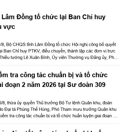
 Lâm Đồng tổ chức lại Ban Chỉ huy
u vực
7/8, Bộ CHQS tỉnh Lâm Đồng tổ chức Hội nghị công bố quyết
 lại Ban Chỉ huy PTKV, điều chuyển, thành lập các đơn vị trực
Thiếu tướng Lê Xuân Bình, Ủy viên Thường vụ Đảng ủy, Phó
ưởng Quân khu dự và chỉ đạo hội nghị. Thiếu tướng Đinh
Thường vụ Tỉnh ủy, Chỉ huy trưởng Bộ CHQS tỉnh Lâm Đồng
ểm tra công tác chuẩn bị và tổ chức
ai đoạn 2 năm 2026 tại Sư đoàn 309
6/8, thừa ủy quyền Thủ trưởng Bộ Tư lệnh Quân khu, đoàn
 do Đại tá Phùng Thế Hùng, Phó Tham mưu trưởng Quân khu
iểm tra công tác chuẩn bị và tổ chức huấn luyện giai đoạn 2
 309.