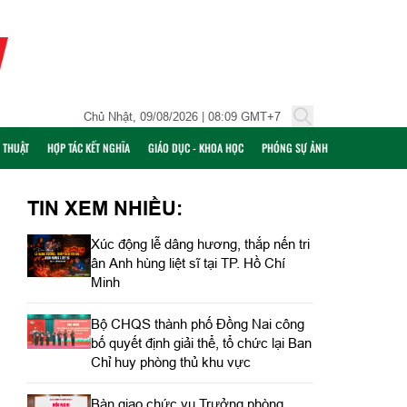
Chủ Nhật, 09/08/2026 | 08:09 GMT+7
Ỹ THUẬT
HỢP TÁC KẾT NGHĨA
GIÁO DỤC - KHOA HỌC
PHÓNG SỰ ẢNH
TIN XEM NHIỀU:
Xúc động lễ dâng hương, thắp nến tri
ân Anh hùng liệt sĩ tại TP. Hồ Chí
Minh
Bộ CHQS thành phố Đồng Nai công
bố quyết định giải thể, tổ chức lại Ban
Chỉ huy phòng thủ khu vực
Bàn giao chức vụ Trưởng phòng