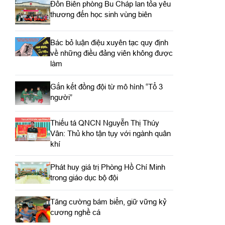
Đồn Biên phòng Bu Cháp lan tỏa yêu
thương đến học sinh vùng biên
Bác bỏ luận điệu xuyên tạc quy định
về những điều đảng viên không được
làm
Gắn kết đồng đội từ mô hình “Tổ 3
người”
Thiếu tá QNCN Nguyễn Thị Thúy
Vân: Thủ kho tận tụy với ngành quân
khí
Phát huy giá trị Phòng Hồ Chí Minh
trong giáo dục bộ đội
Tăng cường bám biển, giữ vững kỷ
cương nghề cá