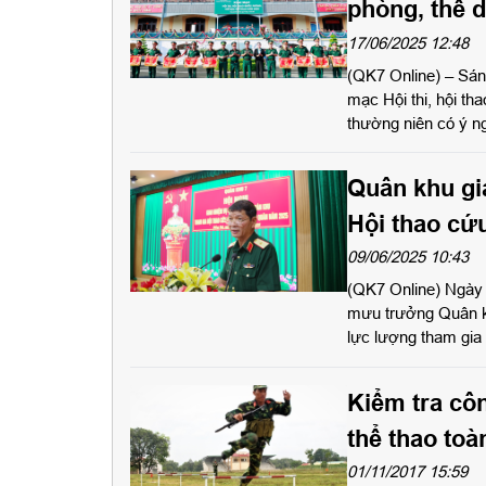
phòng, thể 
Minh năm 2
17/06/2025 12:48
(QK7 Online) – Sán
mạc Hội thi, hội th
thường niên có ý ng
luyện, rèn luyện t
Quân khu gi
Hội thao cứ
09/06/2025 10:43
(QK7 Online) Ngày 
mưu trưởng Quân kh
lực lượng tham gia
Kiểm tra côn
thể thao to
01/11/2017 15:59