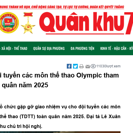
 XÃ HỘI - THỂ THAO
QUÂN SỰ ĐỊA PHƯƠNG
ĐA PHƯƠNG TIỆN
KINH TẾ - HẬU CẦN - K
11030
lượt xem
i tuyển các môn thể thao Olympic tham
àn quân năm 2025
 tổ chức gặp gỡ giao nhiệm vụ cho đội tuyển các môn
 thể thao (TDTT) toàn quân năm 2025. Đại tá Lê Xuân
 chủ trì hội nghị.