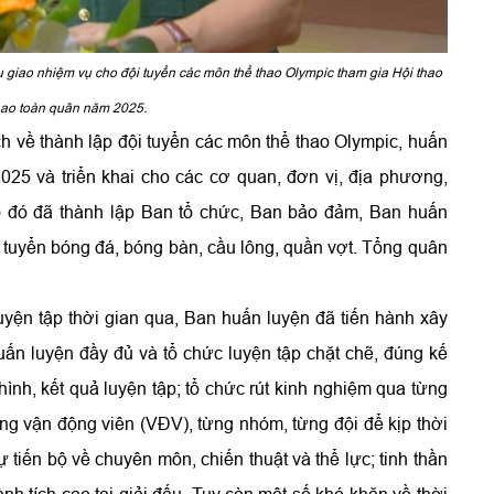
giao nhiệm vụ cho đội tuyển các môn thể thao Olympic tham gia Hội thao
thao toàn quân năm 2025.
 về thành lập đội tuyển các môn thể thao Olympic, huấn
25 và triển khai cho các cơ quan, đơn vị, địa phương,
o đó đã thành lập Ban tổ chức, Ban bảo đảm, Ban huấn
ội tuyển bóng đá, bóng bàn, cầu lông, quần vợt. Tổng quân
uyện tập thời gian qua, Ban huấn luyện đã tiến hành xây
huấn luyện đầy đủ và tổ chức luyện tập chặt chẽ, đúng kế
ình, kết quả luyện tập; tổ chức rút kinh nghiệm qua từng
ừng vận động viên (VĐV), từng nhóm, từng đội để kịp thời
 tiến bộ về chuyên môn, chiến thuật và thể lực; tinh thần
ành tích cao tại giải đấu. Tuy còn một số khó khăn về thời