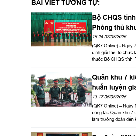
BÀI VIẾT TƯƠNG TỰ:
Bộ CHQS tỉnh
Phòng thủ kh
16:24 07/08/2026
(QK7 Online) - Ngày 
định giải thể, tổ chức
thuộc Bộ CHQS tỉnh. 
Tư lệnh, Tham mưu tr
Hồng Tiếng, Ủy viên 
Quân khu 7 ki
chủ trì hội nghị.
huấn luyện gi
13:17 06/08/2026
(QK7 Online) – Ngày 
công tác Quân khu 7
làm trưởng đoàn đến k
năm 2026 tại Sư đoàn