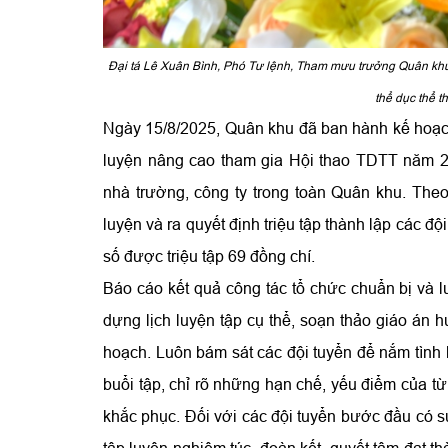
Đại tá Lê Xuân Bình, Phó Tư lệnh, Tham mưu trưởng Quân khu 
thể dục thể 
Ngày 15/8/2025, Quân khu đã ban hành kế hoạch
luyện nâng cao tham gia Hội thao TDTT năm 20
nhà trường, công ty trong toàn Quân khu. The
luyện và ra quyết định triệu tập thành lập các đ
số được triệu tập 69 đồng chí.
Báo cáo kết quả công tác tổ chức chuẩn bị và l
dựng lịch luyện tập cụ thể, soạn thảo giáo án 
hoạch. Luôn bám sát các đội tuyển để nắm tình h
buổi tập, chỉ rõ những hạn chế, yếu điểm của t
khắc phục. Đối với các đội tuyển bước đầu có sự
tập luyện nghiêm túc, đoàn kết, quyết tâm đạt th