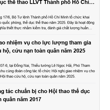
dục thể thao LLVT Thành phố Hồ Chí
025
g 17/6, Bộ Tư lệnh Thành phố Hồ Chí Minh tổ chức khai
ao quốc phòng, thể dục thể thao năm 2025. Đây là hoạt động
hĩa thiết thực nhằm kiểm tra, đánh giá chất lượng huấn
hể lực và khả năng sẵn sàng chiến đấu của LLVT Thành phố.
ao nhiệm vụ cho lực lượng tham gia
u hộ, cứu nạn toàn quân năm 2025
07-6, tại Đồng Nai, Thiếu tướng Lê Ngọc Hải, Phó Tham
u cùng đoàn công tác tổ chức Hội nghị giao nhiệm vụ cho
 Hội thao cứu hộ, cứu nạn toàn quân năm 2025.
g tác chuẩn bị cho Hội thao thể dục
àn quân năm 2017