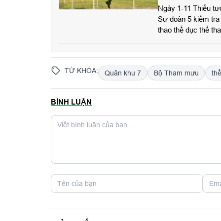
Ngày 1-11 Thiếu t
Sư đoàn 5 kiểm tra 
thao thể dục thể t
TỪ KHÓA:
Quân khu 7
Bộ Tham mưu
th
BÌNH LUẬN