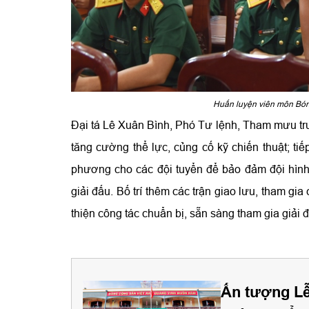
Huấn luyện viên môn Bóng 
Đại tá Lê Xuân Bình, Phó Tư lệnh, Tham mưu trư
tăng cường thể lực, củng cố kỹ chiến thuật; ti
phương cho các đội tuyển để bảo đảm đội hình
giải đấu. Bố trí thêm các trận giao lưu, tham gi
thiện công tác chuẩn bị, sẵn sàng tham gia giải 
Ấn tượng Lễ 