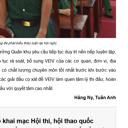
đá phát biểu thảo luận tại hội nghị.
ởng Quân khu yêu cầu tiếp tục duy trì nền nếp luyện tập,
ếp tục rà soát, bổ sung VĐV của các cơ quan, đơn vị, địa
 có chất lượng chuyên môn tốt nhất trước khi bước vào
a các giải đấu cọ xát để VĐV làm quen tâm lý thi đấu; hoàn
đấu với quyết tâm cao nhất.
Hằng Ny, Tuấn Anh
khai mạc Hội thi, hội thao quốc