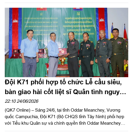
nhiệm vụ đột xuất, việc cân bằng giữa trách nhiệm với đơn vị
và cuộc sống gia đình không phải lúc nào cũng dễ dàng. Bằng
sự thấu hiểu, đồng hành của người thân cùng tinh thần trách
nhiệm của mỗi quân nhân đã vun đắp nên những tổ ấm bền
chặt, trở thành hậu phương vững chắc để người lính yên tâm
cống hiến.
Đội K71 phối hợp tổ chức Lễ cầu siêu,
bàn giao hài cốt liệt sĩ Quân tình nguyện
và chuyên gia Việt Nam
22:10 24/06/2026
(QK7 Online) – Sáng 24/6, tại tỉnh Oddar Meanchey, Vương
quốc Campuchia, Đội K71 (Bộ CHQS tỉnh Tây Ninh) phối hợp
với Tiểu khu Quân sự và chính quyền tỉnh Oddar Meanchey
long trọng tổ chức lễ cầu siêu, bàn giao hài cốt liệt sĩ quân tình