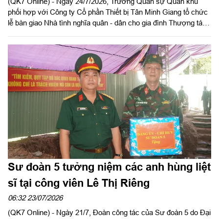
(QK7 Online) - Ngày 24/7/2026, Trường Quân sự Quân khu
phối hợp với Công ty Cổ phần Thiết bị Tân Minh Giang tổ chức
lễ bàn giao Nhà tình nghĩa quân - dân cho gia đình Thượng tá
Nguyễn Trùng Dương, Trưởng ban Tuyên huấn, Phòng Chính
trị, Trường Quân sự Quân khu.Dự buổi lễ có Đại tá Lê Ngọc
Dương, Hiệu trưởng Trường Quân sự Quân khu; ông Vũ Văn
Sơn, Chủ tịch Hội đồng quản trị Công ty Cổ phần Thiết bị Tân
Minh Giang.
Sư đoàn 5 tưởng niệm các anh hùng liệt
sĩ tại công viên Lê Thị Riêng
06:32 23/07/2026
(QK7 Online) - Ngày 21/7, Đoàn công tác của Sư đoàn 5 do Đại