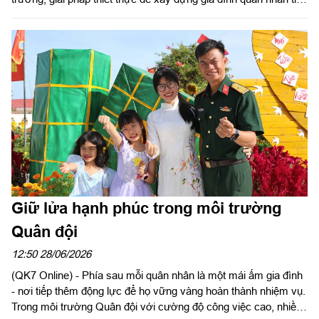
biểu; gắn kết chặt chẽ giữa gia đình với cơ quan, đơn vị. Từ
những việc làm cụ thể, những mô hình sáng tạo và cách làm
hiệu quả, nhiều mái ấm quân nhân đã thực sự trở thành những
“điểm sáng” văn hóa, góp phần lan tỏa những giá trị tốt đẹp, tạo
động lực để cán bộ, chiến sĩ yên tâm công tác, cống hiến, xây
dựng đơn vị vững mạnh toàn diện “Mẫu mực, tiêu biểu”.
Giữ lửa hạnh phúc trong môi trường
Quân đội
12:50 28/06/2026
(QK7 Online) - Phía sau mỗi quân nhân là một mái ấm gia đình
- nơi tiếp thêm động lực để họ vững vàng hoàn thành nhiệm vụ.
Trong môi trường Quân đội với cường độ công việc cao, nhiều