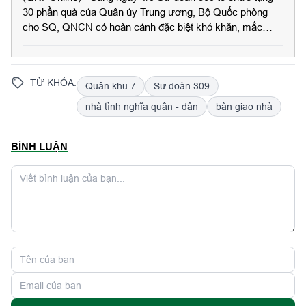
30 phần quà của Quân ủy Trung ương, Bộ Quốc phòng
cho SQ, QNCN có hoàn cảnh đặc biệt khó khăn, mắc
bệnh hiểm nghèo nhân kỷ niệm 80 năm Cách mạng tháng
Tám thành công (19/8/1945 - 19/8/2025) và Quốc khánh
nước CHXHCN Việt Nam (02/9/1945 - 02/9/2025). Đại tá
TỪ KHÓA:
Quân khu 7
Sư đoàn 309
Vũ Văn Tám, Chính uỷ Sư đoàn dự và chủ trì buổi gặp
mặt.
nhà tình nghĩa quân - dân
bàn giao nhà
BÌNH LUẬN