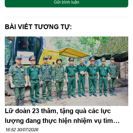
Gửi bình luận
BÀI VIẾT TƯƠNG TỰ:
Lữ đoàn 23 thăm, tặng quà các lực
lượng đang thực hiện nhiệm vụ tìm
kiếm, quy tập hài cốt liệt sĩ
16:52 30/07/2026