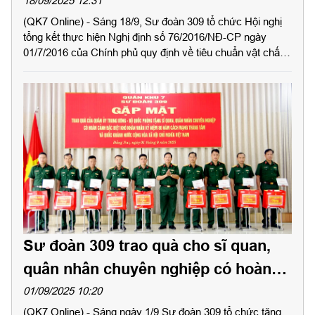
về tiêu chuẩn vật chất hậu cần đối
18/09/2025 12:31
(QK7 Online) - Sáng 18/9, Sư đoàn 309 tổ chức Hội nghị
với quân nhân
tổng kết thực hiện Nghị định số 76/2016/NĐ-CP ngày
01/7/2016 của Chính phủ quy định về tiêu chuẩn vật chất
hậu cần đối với quân nhân tại ngũ, công nhân và viên
chức quốc phòng. Đại tá Đặng Văn Quyết, Phó Sư đoàn
trưởng chủ trì hội nghị. Dự hội nghị có Đại tá Phùng Thế
Hùng, Sư đoàn trưởng.
Sư đoàn 309 trao quà cho sĩ quan,
quân nhân chuyên nghiệp có hoàn
cảnh khó khăn
01/09/2025 10:20
(QK7 Online) - Sáng ngày 1/9 Sư đoàn 309 tổ chức tặng