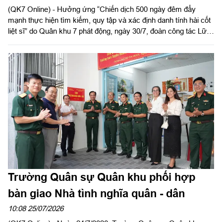
(QK7 Online) - Hưởng ứng “Chiến dịch 500 ngày đêm đẩy
mạnh thực hiện tìm kiếm, quy tập và xác định danh tính hài cốt
liệt sĩ” do Quân khu 7 phát động, ngày 30/7, đoàn công tác Lữ
đoàn 23 do Đại tá Vũ Minh Đức, Lữ đoàn trưởng làm trưởng
đoàn đến dâng hương tưởng niệm, tri ân các Anh hùng liệt sĩ và
thăm, động viên, tặng quà các lực lượng đang thực hiện nhiệm
vụ tìm kiếm, quy tập hài cốt liệt sĩ tại xã Minh Đức, tỉnh Đồng
Nai và khu vực Công viên Lê Thị Riêng, Thành phố Hồ Chí
Minh.
Trường Quân sự Quân khu phối hợp
bàn giao Nhà tình nghĩa quân - dân
10:08 25/07/2026