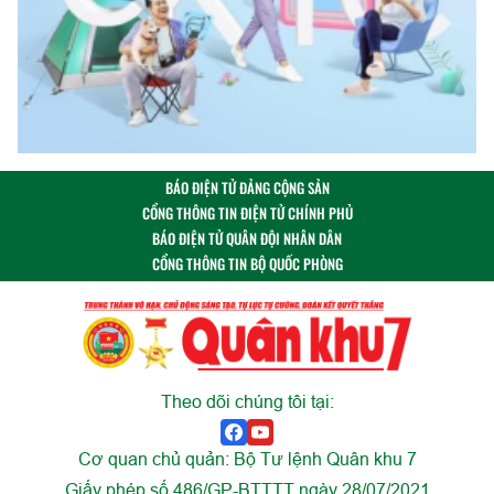
BÁO ĐIỆN TỬ ĐẢNG CỘNG SẢN
CỔNG THÔNG TIN ĐIỆN TỬ CHÍNH PHỦ
BÁO ĐIỆN TỬ QUÂN ĐỘI NHÂN DÂN
CỔNG THÔNG TIN BỘ QUỐC PHÒNG
Theo dõi chúng tôi tại:
Cơ quan chủ quản: Bộ Tư lệnh Quân khu 7
Giấy phép số 486/GP-BTTTT ngày 28/07/2021