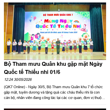
nguyện và chuyên gia Việt Nam hy sinh trên địa bàn tỉnh để đưa
về nước trong đợt 2, giai đoạn XXV (mùa khô 2025 – 2026).
Tham dự buổi lễ có Đại tá Nguyễn Đức Thuận, Đội trưởng Đội
K71; Thiếu tướng Mo Soeum, Chỉ huy trưởng Tiểu khu Quân
sự tỉnh Oddar Meanchey cùng đại diện chính quyền địa
phương, cán bộ, chiến sĩ lực lượng vũ trang hai bên.
Bộ Tham mưu Quân khu gặp mặt Ngày
Quốc tế Thiếu nhi 01/6
12:24 30/05/2026
(QK7 Online) - Ngày 30/5, Bộ Tham mưu Quân khu 7 tổ chức
gặp mặt, tuyên dương và tặng quà các cháu thiếu nhi là con
cán bộ, nhân viên đang công tác tại các cơ quan, đơn vị thuộc
Bộ Tham mưu nhân dịp Ngày Quốc tế Thiếu nhi 1/6. Đại tá
Nguyễn Ngọc Kiên, Bí thư Đảng ủy Bộ Tham mưu, Phó Tham