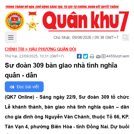
Mở menu chính
Chủ Nhật, 09/08/2026 | 09:38 GMT+7
CHÍNH TRỊ
>
HẬU PHƯƠNG QUÂN ĐỘI
Thứ hai, 22/09/2025, 10:31 (GMT+7)
4455
lượt xem
Sư đoàn 309 bàn giao nhà tình nghĩa
quân - dân
Đọc bài viết
(QK7 Online) - Sáng ngày 22/9, Sư đoàn 309 tổ chức
Lễ khánh thành, bàn giao nhà tình nghĩa quân – dân
cho gia đình ông Nguyễn Văn Chánh, thuộc Tổ 66, KP.
Tân Vạn 4, phường Biên Hòa - tỉnh Đồng Nai. Dự buổi