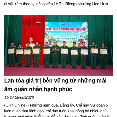
di vật kèm theo tại công viên Lê Thị Riêng (phường Hòa Hưng,
TP.HCM).
Lan tỏa giá trị bền vững từ những mái
ấm quân nhân hạnh phúc
15:27 28/06/2026
(QK7 Online) - Những năm qua, Đảng ủy, Chỉ huy Sư đoàn 5
luôn quan tâm lãnh đạo, chỉ đạo triển khai đồng bộ nhiều chủ
trương, giải pháp thiết thực để xây dựng gia đình quân nhân tiêu