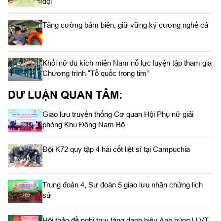
đội
Tăng cường bám biển, giữ vững kỷ cương nghề cá
Khối nữ du kích miền Nam nỗ lực luyện tập tham gia
Chương trình “Tổ quốc trong tim”
DƯ LUẬN QUAN TÂM:
Giao lưu truyền thống Cơ quan Hội Phụ nữ giải
phóng Khu Đông Nam Bộ
Đội K72 quy tập 4 hài cốt liệt sĩ tại Campuchia
Trung đoàn 4, Sư đoàn 5 giao lưu nhân chứng lịch
sử
Hội thảo đề nghị truy tặng danh hiệu Anh hùng LLVT