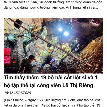
tá Huỳnh Việt Lê Kha, Sư đoàn trưởng làm trưởng đoàn đã đến
dâng hoa, dâng hương tưởng niệm các Anh hùng liệt sĩ và
thăm hỏi, động viên các lực lượng đang thực hiện nhiệm vụ tìm
kiếm, quy tập, xác định danh tính hài cốt liệt sĩ tại Công viên Lê
Thị Riêng (phường Hòa Hưng, TP Hồ Chí Minh).
Tìm thấy thêm 19 bộ hài cốt liệt sĩ và 1
bộ tập thể tại công viên Lê Thị Riêng
18:32 15/07/2026
(QK7 Online) - Ngày 15/7, lực lượng tìm kiếm, quy tập hài cốt
liệt sĩ đã phát hiện thêm 19 bộ hài cốt liệt sĩ và 1 bộ tập thể, 13