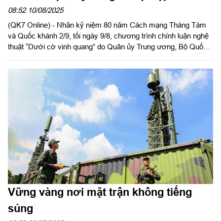
08:52 10/08/2025
(QK7 Online) - Nhân kỷ niệm 80 năm Cách mạng Tháng Tám
và Quốc khánh 2/9, tối ngày 9/8, chương trình chính luận nghệ
thuật “Dưới cờ vinh quang” do Quân ủy Trung ương, Bộ Quốc
phòng phối hợp với Thành ủy Hà Nội, Thành ủy Huế, Thành ủy
TPHCM tổ chức, mang thông điệp kết nối quá khứ - hiện tại
bằng âm nhạc và cảm xúc dân tộc.
Vững vàng nơi mặt trận không tiếng
súng