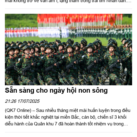
mãi không trở về vẫn âm ỉ, lặng thầm trong trái tim Nhân dân.
Những người lính Bộ đội Cụ Hồ năm xưa đã hóa thân vào hình
hài đất mẹ, máu xương các anh đã thấm vào lòng Tổ quốc.
Các anh vẫn nằm lại đâu đó nơi sườn đồi gió lạnh, bên con suối
mòn dấu chân hành quân, hay dưới tán rừng xưa nơi từng diễn
ra trận đánh quyết tử vì độc lập, tự do cho dân tộc.
Sẵn sàng cho ngày hội non sông
21:26 17/07/2025
(QK7 Online) – Sau nhiều tháng miệt mài huấn luyện trong điều
kiện thời tiết khắc nghiệt tại miền Bắc, cán bộ, chiến sĩ 3 khối
diễu hành của Quân khu 7 đã hoàn thành tốt nhiệm vụ trong
buổi tổng duyệt lần thứ nhất.