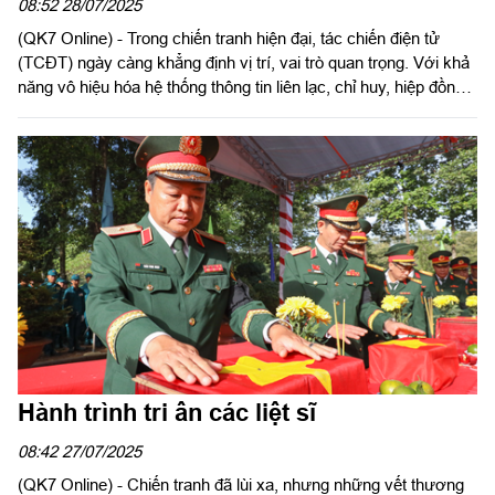
08:52 28/07/2025
(QK7 Online) - Trong chiến tranh hiện đại, tác chiến điện tử
(TCĐT) ngày càng khẳng định vị trí, vai trò quan trọng. Với khả
năng vô hiệu hóa hệ thống thông tin liên lạc, chỉ huy, hiệp đồng
và điều khiển vũ khí của đối phương, TCĐT góp phần quyết
định đến cục diện chiến trường. Đây chính là một trong những
trụ cột của chiến tranh phi tiếp xúc, cuộc chiến không khói lửa
nhưng đầy cam go, diễn ra âm thầm mà quyết liệt trên nhiều
môi trường: Không gian mạng, không trung, mặt đất…
Hành trình tri ân các liệt sĩ
08:42 27/07/2025
(QK7 Online) - Chiến tranh đã lùi xa, nhưng những vết thương