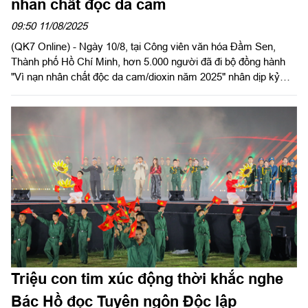
nhân chất độc da cam
09:50 11/08/2025
(QK7 Online) - Ngày 10/8, tại Công viên văn hóa Đầm Sen,
Thành phố Hồ Chí Minh, hơn 5.000 người đã đi bộ đồng hành
"Vì nạn nhân chất độc da cam/dioxin năm 2025" nhân dịp kỷ
niệm 64 năm Ngày Thảm họa da cam/dioxin Việt Nam
(10/8/1961-10/8/2025).
Triệu con tim xúc động thời khắc nghe
Bác Hồ đọc Tuyên ngôn Độc lập