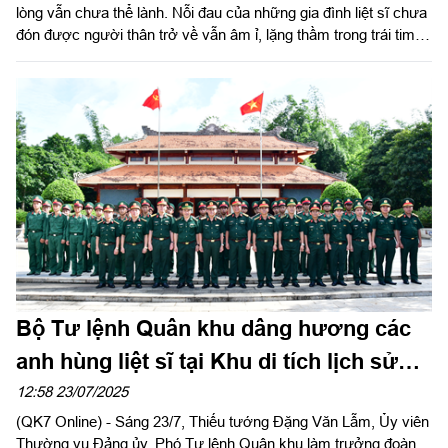
lòng vẫn chưa thể lành. Nỗi đau của những gia đình liệt sĩ chưa
đón được người thân trở về vẫn âm ỉ, lặng thầm trong trái tim
kéo dài mấy chục năm. Các anh vẫn nằm lại đâu đó nơi sườn
đồi gió lạnh, bên con suối mòn dấu chân hành quân, hay dưới
tán rừng xưa nơi từng diễn ra trận đánh quyết tử vì độc lập, tự
do cho dân tộc.
Bộ Tư lệnh Quân khu dâng hương các
anh hùng liệt sĩ tại Khu di tích lịch sử
quốc gia Căn cứ Tà Thiết
12:58 23/07/2025
(QK7 Online) - Sáng 23/7, Thiếu tướng Đặng Văn Lẫm, Ủy viên
Thường vụ Đảng ủy, Phó Tư lệnh Quân khu làm trưởng đoàn