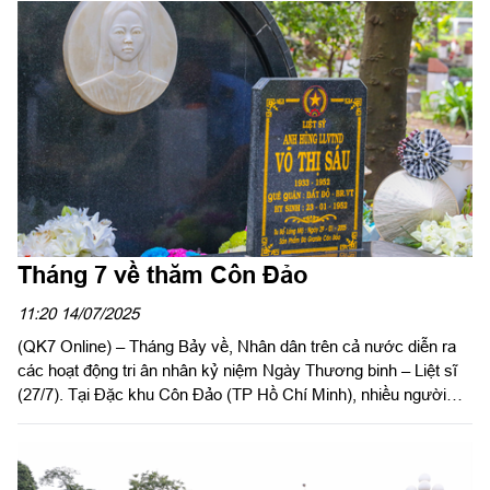
Tháng 7 về thăm Côn Đảo
11:20 14/07/2025
(QK7 Online) – Tháng Bảy về, Nhân dân trên cả nước diễn ra
các hoạt động tri ân nhân kỷ niệm Ngày Thương binh – Liệt sĩ
(27/7). Tại Đặc khu Côn Đảo (TP Hồ Chí Minh), nhiều người
dân đến dâng hương tưởng niệm các anh hùng liệt sĩ tại Nghĩa
trang Hàng Dương. Đây là nơi yên nghỉ của hàng nghìn người
con ưu tú đã ngã xuống vì độc lập, tự do của Tổ quốc.