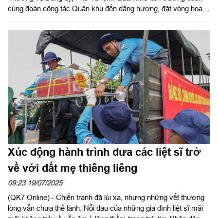
cùng đoàn công tác Quân khu đến dâng hương, đặt vòng hoa
tưởng nhớ các anh hùng liệt sĩ tại Khu di tích quốc gia đặc biệt
Căn cứ Bộ chỉ huy quân giải phóng Miền Nam Việt Nam (Khu di
tích lịch sử Căn cứ Tà Thiết) nhân kỷ niệm 78 năm Ngày
Thương binh - Liệt sĩ (27/7/1947 - 27/7/2025).
Xúc động hành trình đưa các liệt sĩ trở
về với đất mẹ thiêng liêng
09:23 19/07/2025
(QK7 Online) - Chiến tranh đã lùi xa, nhưng những vết thương
lòng vẫn chưa thể lành. Nỗi đau của những gia đình liệt sĩ mãi