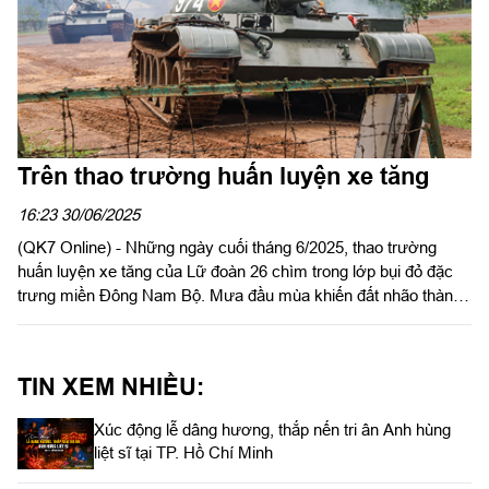
​Trên thao trường huấn luyện xe tăng
16:23 30/06/2025
(QK7 Online) - Những ngày cuối tháng 6/2025, thao trường
huấn luyện xe tăng của Lữ đoàn 26 chìm trong lớp bụi đỏ đặc
trưng miền Đông Nam Bộ. Mưa đầu mùa khiến đất nhão thành
bùn, tạo nên những vũng lầy thách thức, tăng thêm độ khó cho
từng bài huấn luyện của cán bộ, chiến sĩ đơn vị.
TIN XEM NHIỀU:
Xúc động lễ dâng hương, thắp nến tri ân Anh hùng
liệt sĩ tại TP. Hồ Chí Minh