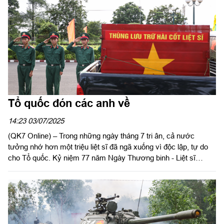
Tổ quốc đón các anh về
14:23 03/07/2025
(QK7 Online) – Trong những ngày tháng 7 tri ân, cả nước
tưởng nhớ hơn một triệu liệt sĩ đã ngã xuống vì độc lập, tự do
cho Tổ quốc. Kỷ niệm 77 năm Ngày Thương binh - Liệt sĩ
(27/7/1947 – 27/7/2024), những bước chân không mỏi của cán
bộ, chiến sĩ Đội K70, K71, K72, K73 thuộc Quân khu lại tiếp tục
hành trình thiêng liêng quy tập hài cốt liệt sĩ từ các mặt trận
chiến trường xưa trong địa bàn miền Đông Nam Bộ và tại
Campuchia biên giới, đưa các anh về yên nghỉ trong lòng đất
mẹ, trong vòng tay Nhân dân.