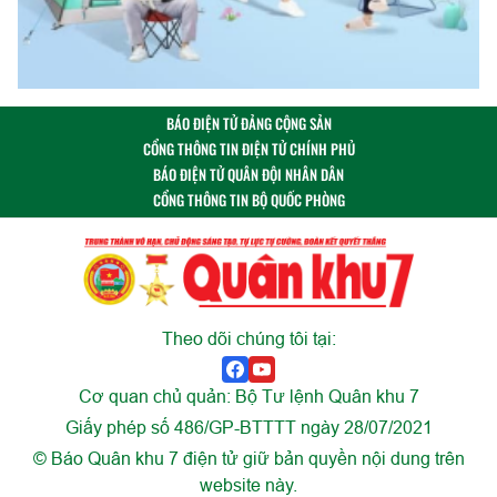
BÁO ĐIỆN TỬ ĐẢNG CỘNG SẢN
CỔNG THÔNG TIN ĐIỆN TỬ CHÍNH PHỦ
BÁO ĐIỆN TỬ QUÂN ĐỘI NHÂN DÂN
CỔNG THÔNG TIN BỘ QUỐC PHÒNG
Theo dõi chúng tôi tại:
Cơ quan chủ quản: Bộ Tư lệnh Quân khu 7
Giấy phép số 486/GP-BTTTT ngày 28/07/2021
© Báo Quân khu 7 điện tử giữ bản quyền nội dung trên
website này.