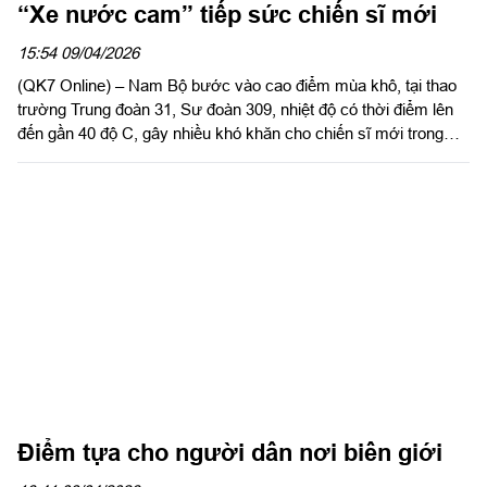
“Xe nước cam” tiếp sức chiến sĩ mới
15:54 09/04/2026
(QK7 Online) – Nam Bộ bước vào cao điểm mùa khô, tại thao
trường Trung đoàn 31, Sư đoàn 309, nhiệt độ có thời điểm lên
đến gần 40 độ C, gây nhiều khó khăn cho chiến sĩ mới trong
huấn luyện. Trước điều kiện thời tiết khắc nghiệt đó, Hội Phụ nữ
cơ quan Sư đoàn 309 đã duy trì nhiều hoạt động thiết thực, kịp
thời động viên bộ đội ngay trên thao trường.
Điểm tựa cho người dân nơi biên giới