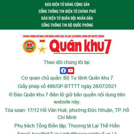
sàng đánh chặn mọi mối nguy từ trên không. Với tinh thần cảnh
BÁO ĐIỆN TỬ ĐẢNG CỘNG SẢN
giác cao độ và sự quyết tâm sắt đá, những người lính nơi đây
CỔNG THÔNG TIN ĐIỆN TỬ CHÍNH PHỦ
chính là lá chắn thép vững vàng, giữ vững an ninh vùng trời
BÁO ĐIỆN TỬ QUÂN ĐỘI NHÂN DÂN
phía Tây Nam của Tổ quốc.
CỔNG THÔNG TIN BỘ QUỐC PHÒNG
Theo dõi chúng tôi tại:
Cơ quan chủ quản: Bộ Tư lệnh Quân khu 7
Giấy phép số 486/GP-BTTTT ngày 28/07/2021
© Báo Quân khu 7 điện tử giữ bản quyền nội dung trên
website này.
Tòa soạn: 17/12 Hồ Văn Huê, phường Đức Nhuận, TP. Hồ
Chí Minh
Phụ trách Tổng Biên tập: Thượng tá Lại Thế Hiền