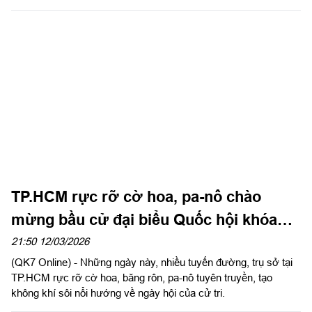
hành huấn luyện. Đây là đề mục khó, đòi hỏi cao về kỹ chiến
thuật, đặc biệt là thể lực, bơi, sự hợp đồng chặt chẽ trong tác
chiến và tinh thần trách nhiệm, ý chí quyết tâm của từng cán
bộ, chiến sĩ. Từ đó, nâng cao khả năng sẵn sàng chiến đấu
trong mọi tình huống, địa hình.
TP.HCM rực rỡ cờ hoa, pa-nô chào
mừng bầu cử đại biểu Quốc hội khóa
XVI và đại biểu HĐND các cấp nhiệm kỳ
21:50 12/03/2026
(QK7 Online) - Những ngày này, nhiều tuyến đường, trụ sở tại
2026 - 2031
TP.HCM rực rỡ cờ hoa, băng rôn, pa-nô tuyên truyền, tạo
không khí sôi nổi hướng về ngày hội của cử tri.