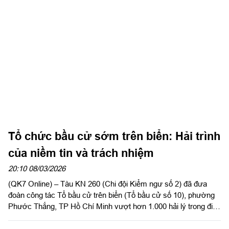
Tổ chức bầu cử sớm trên biển: Hải trình
của niềm tin và trách nhiệm
20:10 08/03/2026
(QK7 Online) – Tàu KN 260 (Chi đội Kiểm ngư số 2) đã đưa
đoàn công tác Tổ bầu cử trên biển (Tổ bầu cử số 10), phường
Phước Thắng, TP Hồ Chí Minh vượt hơn 1.000 hải lý trong điều
kiện sóng gió thất thường. Bất kể ngày hay đêm, đoàn công tác
vẫn tiếp cận từng tàu kiểm ngư, cảnh sát biển đang làm nhiệm