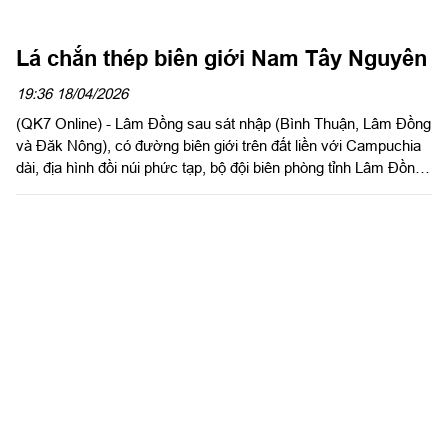
Lá chắn thép biên giới Nam Tây Nguyên
19:36 18/04/2026
(QK7 Online) - Lâm Đồng sau sát nhập (Bình Thuận, Lâm Đồng
và Đăk Nông), có đường biên giới trên đất liền với Campuchia
dài, địa hình đồi núi phức tạp, bộ đội biên phòng tỉnh Lâm Đồng
càng thêm quyết tâm bán chốt, bám rừng bảo vệ từng tất đất
quê hương, trở thành điểm tựa bền vững cho người dân vùng
phên dậu Lâm Đồng.