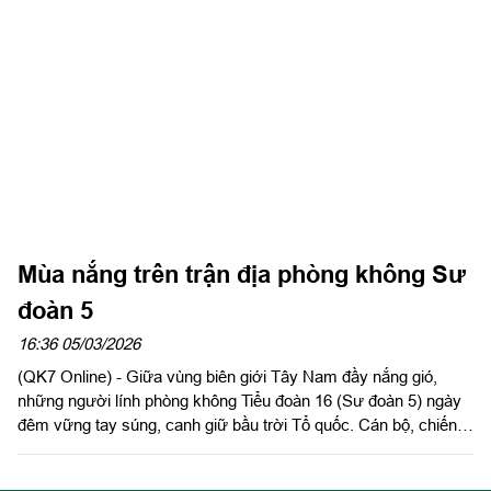
vụ nơi đầu sóng ngọn gió, hạ xuồng đưa hòm phiếu lưu động để
cán bộ, chiến sĩ thực hiện quyền công dân thiêng liêng.
Mùa nắng trên trận địa phòng không Sư
đoàn 5
16:36 05/03/2026
(QK7 Online) - Giữa vùng biên giới Tây Nam đầy nắng gió,
những người lính phòng không Tiểu đoàn 16 (Sư đoàn 5) ngày
đêm vững tay súng, canh giữ bầu trời Tổ quốc. Cán bộ, chiến
sĩ kiên trì bám trận địa, luyện tập từng thao tác, khóa mục tiêu
giả định trong tích tắc trên Súng máy Phòng không 12,7mm sẵn