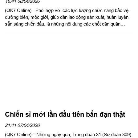
16:41 08/04/2026
(QK7 Online) - Phối hợp với các lực lượng chức năng bảo vệ
đường biên, mốc giới, giúp dân lao động sản xuất, huấn luyện
sẵn sàng chiến đấu. là những nội dung các chốt dân quân
thường trực xã Hòa Hội, tỉnh Tây Ninh duy trì thường xuyên.
Thể hiện rõ vai trò nòng cốt trong công tác, là lực lượng tin cậy
của cấp ủy, chính quyền địa phương và nhân dân nơi biên giới.
Chiến sĩ mới lần đầu tiên bắn đạn thật
21:41 07/04/2026
(QK7 Online) – Những ngày qua, Trung đoàn 31 (Sư đoàn 309)