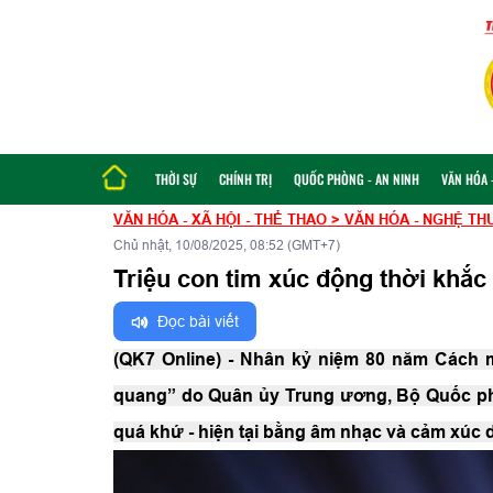
THỜI SỰ
CHÍNH TRỊ
QUỐC PHÒNG - AN NINH
VĂN HÓA -
VĂN HÓA - XÃ HỘI - THỂ THAO
>
VĂN HÓA - NGHỆ TH
Chủ nhật, 10/08/2025, 08:52 (GMT+7)
Triệu con tim xúc động thời khắ
Đọc bài viết
(QK7 Online) - Nhân kỷ niệm 80 năm Cách m
quang” do Quân ủy Trung ương, Bộ Quốc ph
quá khứ - hiện tại bằng âm nhạc và cảm xúc d