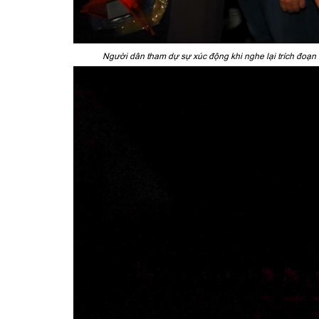
Người dân tham dự sự xúc động khi nghe lại trích đoạn