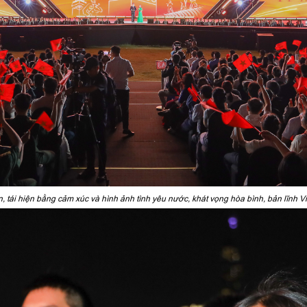
, tái hiện bằng cảm xúc và hình ảnh tình yêu nước, khát vọng hòa bình, bản lĩnh 