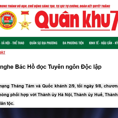
 XÃ HỘI - THỂ THAO
QUÂN SỰ ĐỊA PHƯƠNG
ĐA PHƯƠNG TIỆN
KINH TẾ - HẬU CẦN - K
UẬT
c nghe Bác Hồ đọc Tuyên ngôn Độc lập
ạng Tháng Tám và Quốc khánh 2/9, tối ngày 9/8, chương
òng phối hợp với Thành ủy Hà Nội, Thành ủy Huế, Thành 
ân tộc.