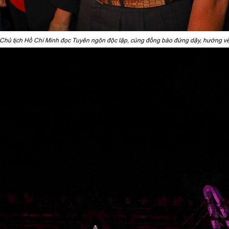
 Chủ tịch Hồ Chí Minh đọc Tuyên ngôn độc lập, cùng đồng bào đứng dậy, hướng về 