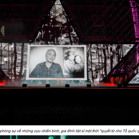
hóng sự về những cựu chiến binh, gia đình liệt sĩ một thời "quyết tử cho Tổ quốc 