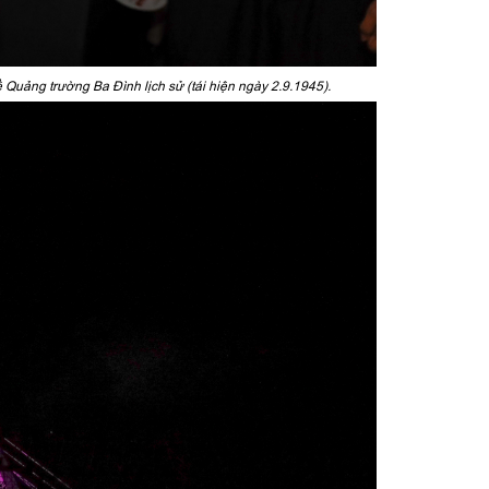
Quảng trường Ba Đình lịch sử (tái hiện ngày 2.9.1945).