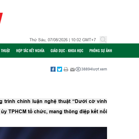
Thứ Sáu, 07/08/2026 | 10:02 GMT+7
Ỹ THUẬT
HỢP TÁC KẾT NGHĨA
GIÁO DỤC - KHOA HỌC
PHÓNG SỰ ẢNH
38894
lượt xem
 trình chính luận nghệ thuật “Dưới cờ vinh
ủy TPHCM tổ chức, mang thông điệp kết nối