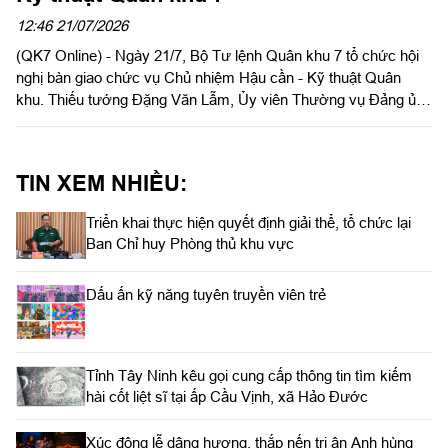
12:46 21/07/2026
(QK7 Online) - Ngày 21/7, Bộ Tư lệnh Quân khu 7 tổ chức hội
nghị bàn giao chức vụ Chủ nhiệm Hậu cần - Kỹ thuật Quân
khu. Thiếu tướng Đặng Văn Lẫm, Ủy viên Thường vụ Đảng ủy,
Phó Tư lệnh Quân khu chủ trì hội nghị. Dự hội nghị bàn giao có
Thiếu tướng Trần Đức Thắng, Phó Chủ nhiệm Chính trị Quân
khu; Đại tá Trần Hữu Nhân, Phó Tham mưu trưởng Quân khu;
TIN XEM NHIỀU:
lãnh đạo Ủy ban Kiểm tra Đảng ủy Quân khu; các đồng chí
trong Ban Chủ nhiệm Cục Hậu cần - Kỹ thuật Quân khu; thủ
Triển khai thực hiện quyết định giải thể, tổ chức lại
trưởng các phòng chức năng Quân khu và các đơn vị trực
Ban Chỉ huy Phòng thủ khu vực
thuộc Cục Hậu cần - Kỹ thuật.
Dấu ấn kỹ năng tuyên truyền viên trẻ
Tỉnh Tây Ninh kêu gọi cung cấp thông tin tìm kiếm
hài cốt liệt sĩ tại ấp Cầu Vịnh, xã Hảo Đước
Xúc động lễ dâng hương, thắp nến tri ân Anh hùng