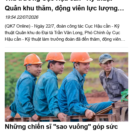
Quân khu thăm, động viên lực lượng
làm nhiệm vụ tại Công viên Lê Thị Riêng
19:54 22/07/2026
(QK7 Online) - Ngày 22/7, đoàn công tác Cục Hậu cần - Kỹ
thuật Quân khu do Đại tá Trần Văn Long, Phó Chính ủy Cục
Hậu cần - Kỹ thuật làm trưởng đoàn đã đến thăm, động viên
cán bộ, chiến sĩ và các lực lượng đang thực hiện nhiệm vụ tìm
kiếm, quy tập, xác minh danh tính hài cốt liệt sĩ tại Công viên Lê
Thị Riêng.
Những chiến sĩ "sao vuông" góp sức