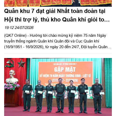
Quân khu 7 đạt giải Nhất toàn đoàn tại
Hội thi trợ lý, thủ kho Quân khí giỏi toàn
quân năm 2026
19:12 24/07/2026
(QK7 Online) - Hướng tới chào mừng kỷ niệm 75 năm Ngày
truyền thống ngành Quân khí Quân đội và Cục Quân khí
(16/9/1951 - 16/9/2026), từ ngày 20 đến 24/7, Đội tuyển Quân
khu 7 tham gia Hội thi trợ lý, thủ kho Quân khí giỏi toàn quân tổ
chức tại Quân khu 1.