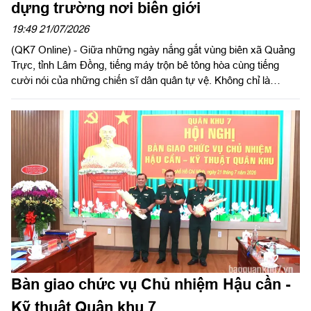
dựng trường nơi biên giới
19:49 21/07/2026
(QK7 Online) - Giữa những ngày nắng gắt vùng biên xã Quảng
Trực, tỉnh Lâm Đồng, tiếng máy trộn bê tông hòa cùng tiếng
cười nói của những chiến sĩ dân quân tự vệ. Không chỉ là
những chiến sĩ "sao vuông", các đồng chí còn trở thành những
người thợ xây đặc biệt, góp sức đẩy nhanh tiến độ Trường Phổ
thông nội trú liên cấp Tiểu học và THCS Quảng Trực.
Bàn giao chức vụ Chủ nhiệm Hậu cần -
Kỹ thuật Quân khu 7