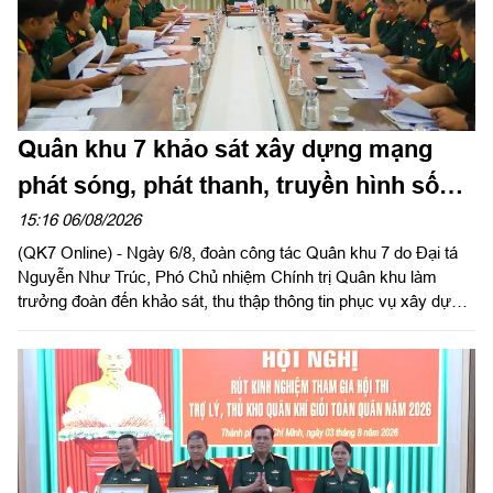
Quân khu 7 khảo sát xây dựng mạng
phát sóng, phát thanh, truyền hình số
mặt đất tại Trung đoàn 271
15:16 06/08/2026
(QK7 Online) - Ngày 6/8, đoàn công tác Quân khu 7 do Đại tá
Nguyễn Như Trúc, Phó Chủ nhiệm Chính trị Quân khu làm
trưởng đoàn đến khảo sát, thu thập thông tin phục vụ xây dựng
Đề án “Xây dựng mạng phát sóng, phát thanh truyền hình số
mặt đất toàn quân dự phòng chiến lược quốc gia” (Đề án 3094)
tại Trung đoàn 271, Sư đoàn 5.