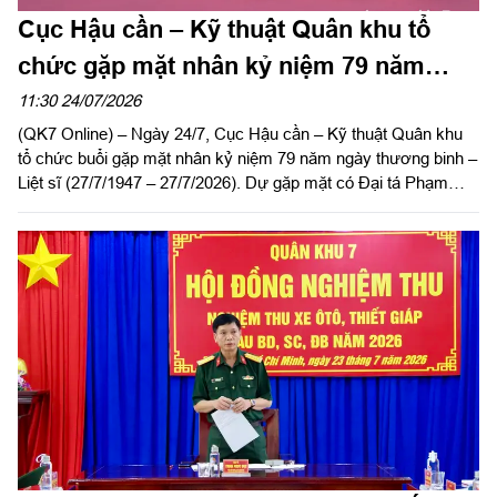
Cục Hậu cần – Kỹ thuật Quân khu tổ
chức gặp mặt nhân kỷ niệm 79 năm
ngày Thương binh - Liệt sĩ
11:30 24/07/2026
(QK7 Online) – Ngày 24/7, Cục Hậu cần – Kỹ thuật Quân khu
tổ chức buổi gặp mặt nhân kỷ niệm 79 năm ngày thương binh –
Liệt sĩ (27/7/1947 – 27/7/2026). Dự gặp mặt có Đại tá Phạm
Ngọc Sơn, Chính ủy Cục Hậu cần – Kỹ thuật Quân khu.