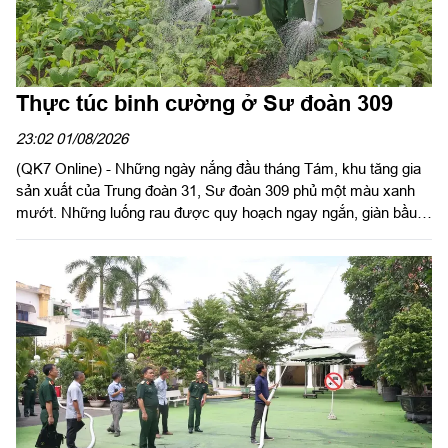
Thực túc binh cường ở Sư đoàn 309
23:02 01/08/2026
(QK7 Online) - Những ngày nắng đầu tháng Tám, khu tăng gia
sản xuất của Trung đoàn 31, Sư đoàn 309 phủ một màu xanh
mướt. Những luống rau được quy hoạch ngay ngắn, giàn bầu,
giàn mướp sai trĩu quả, khu chăn nuôi gia cầm sạch sẽ, quy
củ... là minh chứng sinh động cho hiệu quả công tác tăng gia
sản xuất, bảo đảm hậu cần bằng chính nội lực của đơn vị.