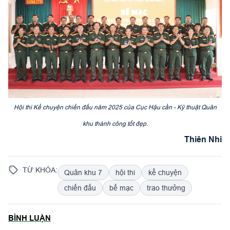
Hội thi Kể chuyện chiến đấu năm 2025 của Cục Hậu cần - Kỹ thuật Quân
khu thành công tốt đẹp.
Thiên Nhi
TỪ KHÓA:
Quân khu 7
hội thi
kể chuyện
chiến đấu
bế mạc
trao thưởng
BÌNH LUẬN