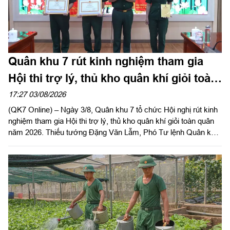
Quân khu 7 rút kinh nghiệm tham gia
Hội thi trợ lý, thủ kho quân khí giỏi toàn
quân năm 2026
17:27 03/08/2026
(QK7 Online) – Ngày 3/8, Quân khu 7 tổ chức Hội nghị rút kinh
nghiệm tham gia Hội thi trợ lý, thủ kho quân khí giỏi toàn quân
năm 2026. Thiếu tướng Đặng Văn Lẫm, Phó Tư lệnh Quân khu
dự, phát biểu chỉ đạo hội nghị. Đại tá Vũ Nam Sơn, Chủ nhiệm
Hậu cần – Kỹ thuật Quân khu chủ trì hội nghị.