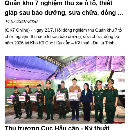
Quân khu 7 nghiệm thu xe ô tô, thiết
giáp sau bảo dưỡng, sửa chữa, đồng bộ
năm 2026
14:07 23/07/2026
(QK7 Online) - Ngày 23/7, Hội đồng nghiệm thu Quân khu 7 tổ
chức nghiệm thu xe ô tô sau bảo dưỡng, sửa chữa, đồng bộ
năm 2026 tại Kho K9 Cục Hậu cần – Kỹ thuật. Đại tá Trịnh
Ngọc Dục, Phó Chủ nhiệm Hậu cần - Kỹ thuật Quân khu, Chủ
tịch Hội đồng nghiệm thu chủ trì hội nghị.
Thủ trưởng Cục Hậu cần - Kỹ thuật