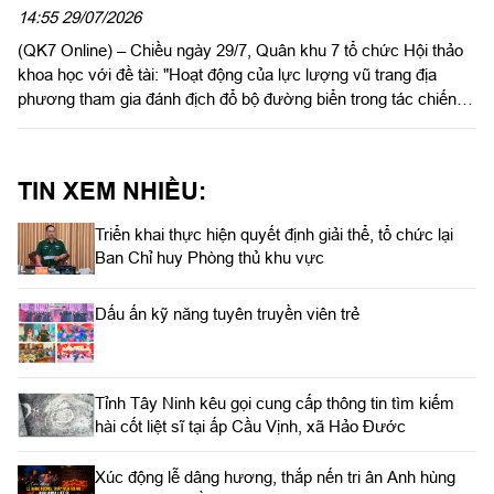
phương tham gia đánh địch đổ bộ
14:55 29/07/2026
(QK7 Online) – Chiều ngày 29/7, Quân khu 7 tổ chức Hội thảo
đường biển trong tác chiến phòng thủ
khoa học với đề tài: "Hoạt động của lực lượng vũ trang địa
Quân khu”
phương tham gia đánh địch đổ bộ đường biển trong tác chiến
phòng thủ Quân khu". Trung tướng Lê Xuân Thế, Ủy viên Ban
Chấp hành Trung ương Đảng, Ủy viên Quân ủy Trung ương,
Phó Bí thư Đảng ủy, Tư lệnh Quân khu, Chủ nhiệm đề tài chủ
TIN XEM NHIỀU:
trì hội thảo.
Triển khai thực hiện quyết định giải thể, tổ chức lại
Ban Chỉ huy Phòng thủ khu vực
Dấu ấn kỹ năng tuyên truyền viên trẻ
Tỉnh Tây Ninh kêu gọi cung cấp thông tin tìm kiếm
hài cốt liệt sĩ tại ấp Cầu Vịnh, xã Hảo Đước
Xúc động lễ dâng hương, thắp nến tri ân Anh hùng