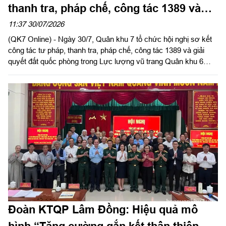
thanh tra, pháp chế, công tác 1389 và
giải quyết đất quốc phòng
11:37 30/07/2026
(QK7 Online) - Ngày 30/7, Quân khu 7 tổ chức hội nghị sơ kết
công tác tư pháp, thanh tra, pháp chế, công tác 1389 và giải
quyết đất quốc phòng trong Lực lượng vũ trang Quân khu 6
tháng đầu năm 2026. Thiếu tướng Trần Ngọc Minh, Ủy viên
Thường vụ Đảng ủy, Phó Tư lệnh Quân khu chủ trì hội nghị.
Đoàn KTQP Lâm Đồng: Hiệu quả mô