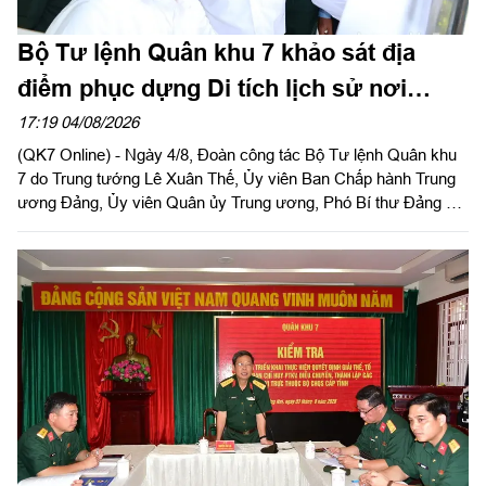
Bộ Tư lệnh Quân khu 7 khảo sát địa
điểm phục dựng Di tích lịch sử nơi
thành lập Quân khu
17:19 04/08/2026
(QK7 Online) - Ngày 4/8, Đoàn công tác Bộ Tư lệnh Quân khu
7 do Trung tướng Lê Xuân Thế, Ủy viên Ban Chấp hành Trung
ương Đảng, Ủy viên Quân ủy Trung ương, Phó Bí thư Đảng ủy,
Tư lệnh Quân khu và Trung tướng Trần Vinh Ngọc, Bí thư Đảng
ủy, Chính ủy Quân khu làm trưởng đoàn phối hợp với UBND
tỉnh Tây Ninh khảo sát thực địa khu đất phục dựng Di tích lịch
sử nơi thành lập LLVT Quân khu 7 tại xã Đức Huệ, tỉnh Tây
Ninh. Đồng chí Lê Văn Hẳn, Phó Bí thư Tỉnh uỷ, Chủ tịch
UBND tỉnh Tây Ninh tiếp và làm việc với đoàn.