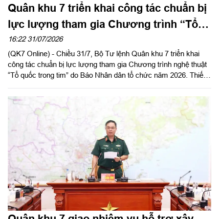
Quân khu 7 triển khai công tác chuẩn bị
lực lượng tham gia Chương trình “Tổ
quốc trong tim”
16:22 31/07/2026
(QK7 Online) - Chiều 31/7, Bộ Tư lệnh Quân khu 7 triển khai
công tác chuẩn bị lực lượng tham gia Chương trình nghệ thuật
“Tổ quốc trong tim” do Báo Nhân dân tổ chức năm 2026. Thiếu
tướng Lê Xuân Bình, Phó Tư lệnh, Tham mưu trưởng Quân
khu chủ trì.
Quân khu 7 giao nhiệm vụ hỗ trợ xây