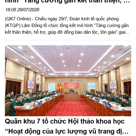
hình “Tăng cường gắn kết thân thiện, hỗ
trợ, giúp đỡ đồng bào dân tộc, tôn giáo”
18:05 29/07/2026
(QK7 Online) - Chiều ngày 29/7, Đoàn kinh tế quốc phòng
(KTQP) Lâm Đồng tổ chức tổng kết mô hình “Tăng cường gắn
kết thân thiện, hỗ trợ, giúp đỡ đồng bào dân tộc, tôn giáo” giai
đoạn 2019 - 2025. Đại tá Nguyễn Như Trúc, Phó Chủ nhiệm
Chính trị Quân khu dự chỉ đạo hội nghị.
Quân khu 7 tổ chức Hội thảo khoa học
“Hoạt động của lực lượng vũ trang địa