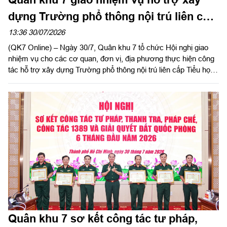
dựng Trường phổ thông nội trú liên cấp
Tiểu học và Trung học cơ sở Quảng
13:36 30/07/2026
(QK7 Online) – Ngày 30/7, Quân khu 7 tổ chức Hội nghị giao
Trực
nhiệm vụ cho các cơ quan, đơn vị, địa phương thực hiện công
tác hỗ trợ xây dựng Trường phổ thông nội trú liên cấp Tiểu học
và Trung học cơ sở Quảng Trực, tỉnh Lâm Đồng. Thiếu tướng
Lê Xuân Bình, Phó Tư lệnh, Tham mưu trưởng Quân khu chủ
trì hội nghị.
Quân khu 7 sơ kết công tác tư pháp,