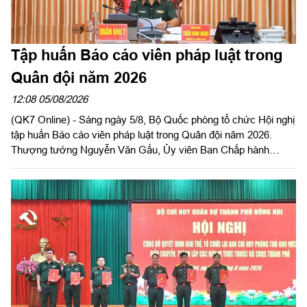
Tập huấn Báo cáo viên pháp luật trong
Quân đội năm 2026
12:08 05/08/2026
(QK7 Online) - Sáng ngày 5/8, Bộ Quốc phòng tổ chức Hội nghị
tập huấn Báo cáo viên pháp luật trong Quân đội năm 2026.
Thượng tướng Nguyễn Văn Gấu, Ủy viên Ban Chấp hành
Trung ương Đảng, Ủy viên Quân ủy Trung ương, Thứ trưởng
Bộ Quốc phòng, Chủ tịch Hội đồng Phổ biến, giáo dục pháp luật
Bộ Quốc phòng chủ trì hội nghị. Hội nghị được tổ chức bằng
hình thức trực tiếp kết hợp với trực tuyến tại 122 điểm cầu
trong toàn quân.