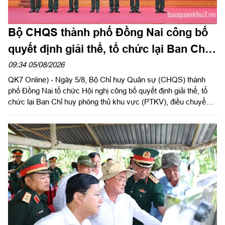
Bộ CHQS thành phố Đồng Nai công bố
quyết định giải thể, tổ chức lại Ban Chỉ
huy phòng thủ khu vực
09:34 05/08/2026
QK7 Online) - Ngày 5/8, Bộ Chỉ huy Quân sự (CHQS) thành
phố Đồng Nai tổ chức Hội nghị công bố quyết định giải thể, tổ
chức lại Ban Chỉ huy phòng thủ khu vực (PTKV), điều chuyển,
thành lập các đơn vị trực thuộc Bộ CHQS thành phố. Thiếu
tướng Đặng Văn Lẫm, Ủy viên Thường vụ Đảng ủy, Phó Tư
lệnh Quân khu dự và chỉ đạo Hội nghị. Dự Hội nghị có đồng chí
Võ Tấn Đức, Phó Bí thư Thành ủy thành phố Đồng Nai; thủ
trưởng các cơ quan Quân khu; lãnh đạo Bộ CHQS thành phố
Đồng Nai.