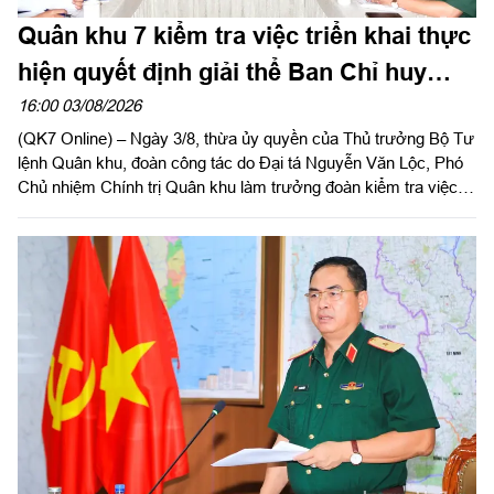
Quân khu 7 kiểm tra việc triển khai thực
hiện quyết định giải thể Ban Chỉ huy
PTKV tại TP Đồng Nai và tỉnh Lâm Đồng
16:00 03/08/2026
(QK7 Online) – Ngày 3/8, thừa ủy quyền của Thủ trưởng Bộ Tư
lệnh Quân khu, đoàn công tác do Đại tá Nguyễn Văn Lộc, Phó
Chủ nhiệm Chính trị Quân khu làm trưởng đoàn kiểm tra việc
triển khai thực hiện quyết định giải thể, tổ chức lại Ban Chỉ huy
PTKV, điều chuyển, thành lập các đơn vị trực thuộc Bộ CHQS
TP Đồng Nai và Bộ CHQS tỉnh Lâm Đồng.