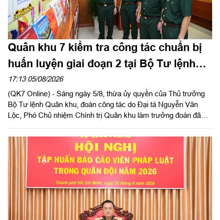
Quân khu 7 kiểm tra công tác chuẩn bị
huấn luyện giai đoạn 2 tại Bộ Tư lệnh
Thành phố Hồ Chí Minh
17:13 05/08/2026
(QK7 Online) - Sáng ngày 5/8, thừa ủy quyền của Thủ trưởng
Bộ Tư lệnh Quân khu, đoàn công tác do Đại tá Nguyễn Văn
Lộc, Phó Chủ nhiệm Chính trị Quân khu làm trưởng đoàn đã
kiểm tra công tác chuẩn bị và tổ chức huấn luyện giai đoạn 2
năm 2026 tại Trung đoàn Minh Đạm và Ban Chỉ huy Quân sự
(CHQS) phường Tam Long (Bộ Tư lệnh TP Hồ Chí Minh).