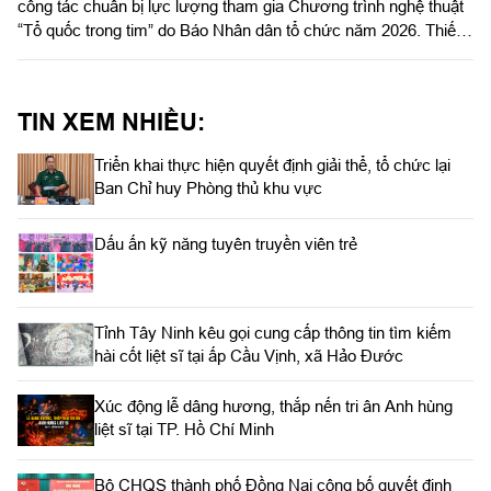
công tác chuẩn bị lực lượng tham gia Chương trình nghệ thuật
“Tổ quốc trong tim” do Báo Nhân dân tổ chức năm 2026. Thiếu
tướng Lê Xuân Bình, Phó Tư lệnh, Tham mưu trưởng Quân
khu chủ trì.
TIN XEM NHIỀU:
Triển khai thực hiện quyết định giải thể, tổ chức lại
Ban Chỉ huy Phòng thủ khu vực
Dấu ấn kỹ năng tuyên truyền viên trẻ
Tỉnh Tây Ninh kêu gọi cung cấp thông tin tìm kiếm
hài cốt liệt sĩ tại ấp Cầu Vịnh, xã Hảo Đước
Xúc động lễ dâng hương, thắp nến tri ân Anh hùng
liệt sĩ tại TP. Hồ Chí Minh
Bộ CHQS thành phố Đồng Nai công bố quyết định