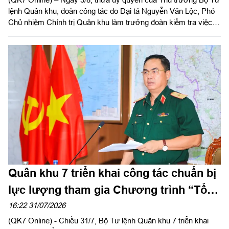
lệnh Quân khu, đoàn công tác do Đại tá Nguyễn Văn Lộc, Phó
Chủ nhiệm Chính trị Quân khu làm trưởng đoàn kiểm tra việc
triển khai thực hiện quyết định giải thể, tổ chức lại Ban Chỉ huy
PTKV, điều chuyển, thành lập các đơn vị trực thuộc Bộ CHQS
TP Đồng Nai và Bộ CHQS tỉnh Lâm Đồng.
Quân khu 7 triển khai công tác chuẩn bị
lực lượng tham gia Chương trình “Tổ
quốc trong tim”
16:22 31/07/2026
(QK7 Online) - Chiều 31/7, Bộ Tư lệnh Quân khu 7 triển khai