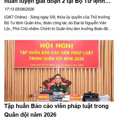
huấn luyện giai đoạn 2 tại Bộ Tư lệnh
Thành phố Hồ Chí Minh
17:13 05/08/2026
(QK7 Online) - Sáng ngày 5/8, thừa ủy quyền của Thủ trưởng
Bộ Tư lệnh Quân khu, đoàn công tác do Đại tá Nguyễn Văn
Lộc, Phó Chủ nhiệm Chính trị Quân khu làm trưởng đoàn đã
kiểm tra công tác chuẩn bị và tổ chức huấn luyện giai đoạn 2
năm 2026 tại Trung đoàn Minh Đạm và Ban Chỉ huy Quân sự
(CHQS) phường Tam Long (Bộ Tư lệnh TP Hồ Chí Minh).
Tập huấn Báo cáo viên pháp luật trong
Quân đội năm 2026