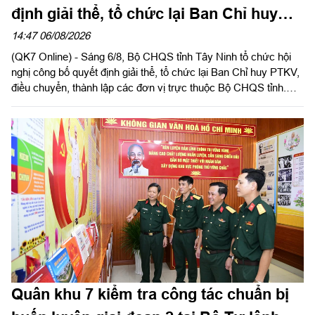
định giải thể, tổ chức lại Ban Chỉ huy
phòng thủ khu vực
14:47 06/08/2026
(QK7 Online) - Sáng 6/8, Bộ CHQS tỉnh Tây Ninh tổ chức hội
nghị công bố quyết định giải thể, tổ chức lại Ban Chỉ huy PTKV,
điều chuyển, thành lập các đơn vị trực thuộc Bộ CHQS tỉnh.
Thừa ủy quyền của Bộ Tư lệnh Quân khu 7, Thiếu tướng Lê
Ngọc Hải, Phó Tham mưu trưởng Quân khu dự và phát biểu
chỉ đạo.
Quân khu 7 kiểm tra công tác chuẩn bị