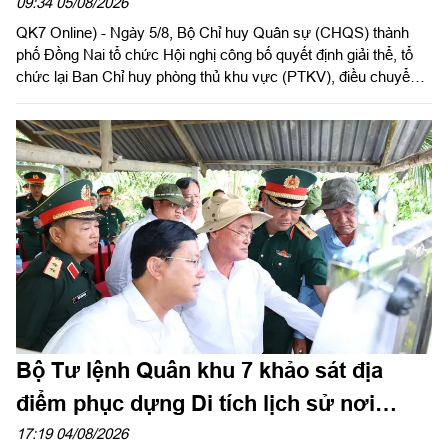
huy phòng thủ khu vực
09:34 05/08/2026
QK7 Online) - Ngày 5/8, Bộ Chỉ huy Quân sự (CHQS) thành
phố Đồng Nai tổ chức Hội nghị công bố quyết định giải thể, tổ
chức lại Ban Chỉ huy phòng thủ khu vực (PTKV), điều chuyển,
thành lập các đơn vị trực thuộc Bộ CHQS thành phố. Thiếu
tướng Đặng Văn Lẫm, Ủy viên Thường vụ Đảng ủy, Phó Tư
lệnh Quân khu dự và chỉ đạo Hội nghị. Dự Hội nghị có đồng chí
Võ Tấn Đức, Phó Bí thư Thành ủy thành phố Đồng Nai; thủ
trưởng các cơ quan Quân khu; lãnh đạo Bộ CHQS thành phố
Đồng Nai.
Bộ Tư lệnh Quân khu 7 khảo sát địa
điểm phục dựng Di tích lịch sử nơi
thành lập Quân khu
17:19 04/08/2026