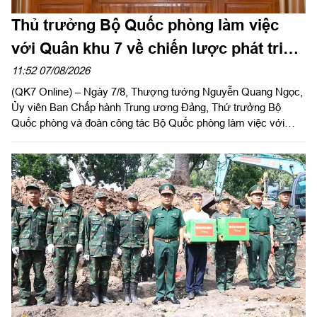
Thủ trưởng Bộ Quốc phòng làm việc
với Quân khu 7 về chiến lược phát triển
giai đoạn 2026 – 2030, tổ chức, cơ cấu
11:52 07/08/2026
(QK7 Online) – Ngày 7/8, Thượng tướng Nguyễn Quang Ngọc,
lại doanh nghiệp
Ủy viên Ban Chấp hành Trung ương Đảng, Thứ trưởng Bộ
Quốc phòng và đoàn công tác Bộ Quốc phòng làm việc với
Quân khu 7 về chiến lược phát triển giai đoạn 2026 – 2030, tổ
chức cơ cấu lại doanh nghiệp. Thiếu tướng Đặng Văn Lẫm, Ủy
viên Thường vụ Đảng ủy, Phó Tư lệnh Quân khu tiếp đoàn.