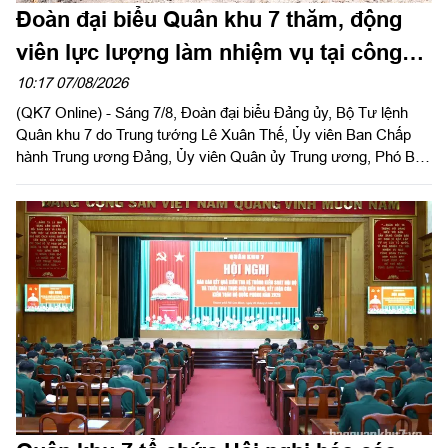
Đoàn đại biểu Quân khu 7 thăm, động
viên lực lượng làm nhiệm vụ tại công
viên Lê Thị Riêng
10:17 07/08/2026
(QK7 Online) - Sáng 7/8, Đoàn đại biểu Đảng ủy, Bộ Tư lệnh
Quân khu 7 do Trung tướng Lê Xuân Thế, Ủy viên Ban Chấp
hành Trung ương Đảng, Ủy viên Quân ủy Trung ương, Phó Bí
thư Đảng ủy, Tư lệnh Quân khu làm trưởng đoàn tổ chức dâng
hoa, dâng hương tưởng niệm cố Tổng Bí thư Trần Phú, các anh
hùng liệt sĩ và thăm, động viên lực lượng đang làm nhiệm vụ tại
công viên Lê Thị Riêng, Thành phố Hồ Chí Minh.