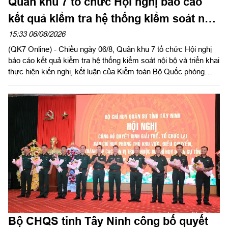
Quân khu 7 tổ chức Hội nghị báo cáo
kết quả kiểm tra hệ thống kiểm soát nội
bộ
15:33 06/08/2026
(QK7 Online) - Chiều ngày 06/8, Quân khu 7 tổ chức Hội nghị
báo cáo kết quả kiểm tra hệ thống kiểm soát nội bộ và triển khai
thực hiện kiến nghị, kết luận của Kiểm toán Bộ Quốc phòng
năm 2026 trong LLVT Quân khu. Trung tướng Lê Xuân Thế, Ủy
viên Ban Chấp hành Trung ương Đảng, Ủy viên Quân ủy Trung
ương, Phó Bí thư Đảng ủy, Tư lệnh Quân khu chủ trì hội nghị.
Bộ CHQS tỉnh Tây Ninh công bố quyết