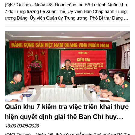
(QK7 Online) - Ngày 4/8, Đoàn công tác Bộ Tư lệnh Quân khu
7 do Trung tướng Lê Xuân Thế, Ủy viên Ban Chấp hành Trung
ương Đảng, Ủy viên Quân ủy Trung ương, Phó Bí thư Đảng ủy,
Tư lệnh Quân khu và Trung tướng Trần Vinh Ngọc, Bí thư Đảng
ủy, Chính ủy Quân khu làm trưởng đoàn phối hợp với UBND
tỉnh Tây Ninh khảo sát thực địa khu đất phục dựng Di tích lịch
sử nơi thành lập LLVT Quân khu 7 tại xã Đức Huệ, tỉnh Tây
Ninh. Đồng chí Lê Văn Hẳn, Phó Bí thư Tỉnh uỷ, Chủ tịch
UBND tỉnh Tây Ninh tiếp và làm việc với đoàn.
Quân khu 7 kiểm tra việc triển khai thực
hiện quyết định giải thể Ban Chỉ huy
PTKV tại TP Đồng Nai và tỉnh Lâm Đồng
16:00 03/08/2026
(QK7 Online) – Ngày 3/8, thừa ủy quyền của Thủ trưởng Bộ Tư