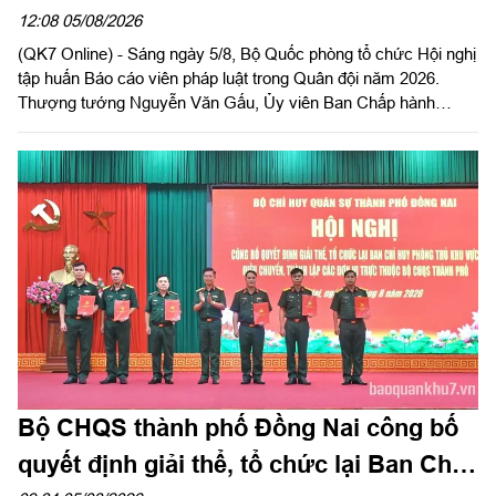
12:08 05/08/2026
(QK7 Online) - Sáng ngày 5/8, Bộ Quốc phòng tổ chức Hội nghị
tập huấn Báo cáo viên pháp luật trong Quân đội năm 2026.
Thượng tướng Nguyễn Văn Gấu, Ủy viên Ban Chấp hành
Trung ương Đảng, Ủy viên Quân ủy Trung ương, Thứ trưởng
Bộ Quốc phòng, Chủ tịch Hội đồng Phổ biến, giáo dục pháp luật
Bộ Quốc phòng chủ trì hội nghị. Hội nghị được tổ chức bằng
hình thức trực tiếp kết hợp với trực tuyến tại 122 điểm cầu
trong toàn quân.
Bộ CHQS thành phố Đồng Nai công bố
quyết định giải thể, tổ chức lại Ban Chỉ