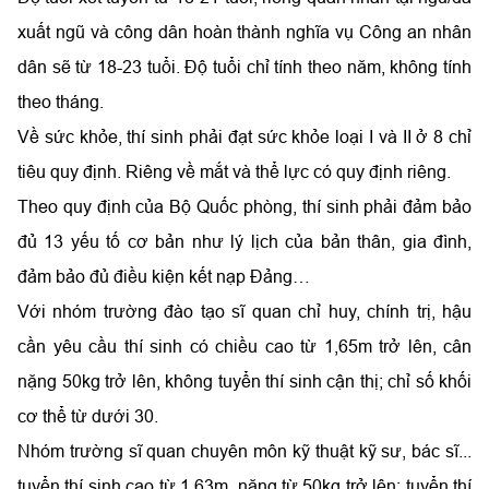
xuất ngũ và công dân hoàn thành nghĩa vụ Công an nhân
dân sẽ từ 18-23 tuổi. Độ tuổi chỉ tính theo năm, không tính
theo tháng.
Về sức khỏe, thí sinh phải đạt sức khỏe loại I và II ở 8 chỉ
tiêu quy định. Riêng về mắt và thể lực có quy định riêng.
Theo quy định của Bộ Quốc phòng, thí sinh phải đảm bảo
đủ 13 yếu tố cơ bản như lý lịch của bản thân, gia đình,
đảm bảo đủ điều kiện kết nạp Đảng…
Với nhóm trường đào tạo sĩ quan chỉ huy, chính trị, hậu
cần yêu cầu thí sinh có chiều cao từ 1,65m trở lên, cân
nặng 50kg trở lên, không tuyển thí sinh cận thị; chỉ số khối
cơ thể từ dưới 30.
Nhóm trường sĩ quan chuyên môn kỹ thuật kỹ sư, bác sĩ...
tuyển thí sinh cao từ 1,63m, nặng từ 50kg trở lên; tuyển thí