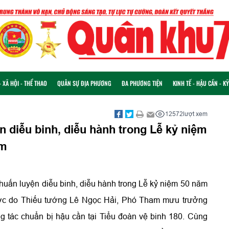
 XÃ HỘI - THỂ THAO
QUÂN SỰ ĐỊA PHƯƠNG
ĐA PHƯƠNG TIỆN
KINH TẾ - HẬU CẦN - K
12572
lượt xem
n diễu binh, diễu hành trong Lễ kỷ niệm
am
 huấn luyện diễu binh, diễu hành trong Lễ kỷ niệm 50 năm
ước do Thiếu tướng Lê Ngọc Hải, Phó Tham mưu trưởng
 tác chuẩn bị hậu cần tại Tiểu đoàn vệ binh 180. Cùng