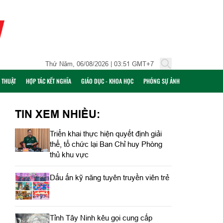
Thứ Năm, 06/08/2026 | 03:51 GMT+7
Ỹ THUẬT
HỢP TÁC KẾT NGHĨA
GIÁO DỤC - KHOA HỌC
PHÓNG SỰ ẢNH
TIN XEM NHIỀU:
Triển khai thực hiện quyết định giải
thể, tổ chức lại Ban Chỉ huy Phòng
thủ khu vực
Dấu ấn kỹ năng tuyên truyền viên trẻ
Tỉnh Tây Ninh kêu gọi cung cấp