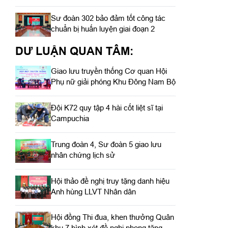
Sư đoàn 302 bảo đảm tốt công tác
chuẩn bị huấn luyện giai đoạn 2
DƯ LUẬN QUAN TÂM:
Giao lưu truyền thống Cơ quan Hội
Phụ nữ giải phóng Khu Đông Nam Bộ
Đội K72 quy tập 4 hài cốt liệt sĩ tại
Campuchia
Trung đoàn 4, Sư đoàn 5 giao lưu
nhân chứng lịch sử
Hội thảo đề nghị truy tặng danh hiệu
Anh hùng LLVT Nhân dân
Hội đồng Thi đua, khen thưởng Quân
khu 7 bình xét đề nghị phong tặng