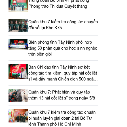
Trung đoàn Bộ binh 41 phát động
Phong trào Thi đua Quyết thắng
Quân khu 7 kiểm tra công tác chuyển
đổi số tại Kho K75
Biên phòng tỉnh Tây Ninh phối hợp
tặng 50 phần quà cho học sinh nghèo
trên biên giới
Ban Chỉ đạo tỉnh Tây Ninh sơ kết
công tác tìm kiếm, quy tập hài cốt liệt
sĩ và đẩy mạnh Chiến dịch 500 ngày
đêm
Quân khu 7: Phát hiện và quy tập
thêm 13 hài cốt liệt sĩ trong ngày 5/8
Quân khu 7 kiểm tra công tác chuẩn
bị huấn luyện giai đoạn 2 tại Bộ Tư
lệnh Thành phố Hồ Chí Minh