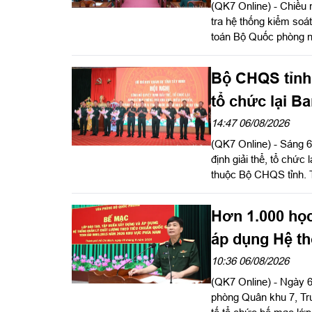
(QK7 Online) - Chiều 
tra hệ thống kiểm soát
toán Bộ Quốc phòng n
viên Ban Chấp hành T
Đảng ủy, Tư lệnh Quân 
Bộ CHQS tỉnh 
tổ chức lại B
14:47 06/08/2026
(QK7 Online) - Sáng 6
định giải thể, tổ chức
thuộc Bộ CHQS tỉnh. 
Ngọc Hải, Phó Tham m
Hơn 1.000 học
áp dụng Hệ th
chuẩn quốc g
10:36 06/08/2026
(QK7 Online) - Ngày 6
phòng Quân khu 7, T