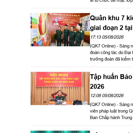
tế tổ chức bế mạc lớp
lượng theo Tiêu chuẩ
Nam.
Quân khu 7 ki
giai đoạn 2 t
17:13 05/08/2026
(QK7 Online) - Sáng 
đoàn công tác do Đại
trưởng đoàn đã kiểm t
2026 tại Trung đoàn
(Bộ Tư lệnh TP Hồ Ch
Tập huấn Báo 
2026
12:08 05/08/2026
(QK7 Online) - Sáng 
viên pháp luật trong
Ban Chấp hành Trung
Quốc phòng, Chủ tịch 
hội nghị. Hội nghị đượ