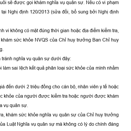
tuổi sẽ được gọi khám nghĩa vụ quân sự. Nếu có vi phạm
 tại Nghị định 120/2013 (sửa đổi, bổ sung bởi Nghị định
ành vi không có mặt đúng thời gian hoặc địa điểm kiểm tra,
ặc khám sức khỏe NVQS của Chỉ huy trưởng Ban Chỉ huy
g.
n tránh nghĩa vụ quân sự dưới đây:
i làm sai lệch kết quả phân loại sức khỏe của mình nhằm
ị giá đến dưới 2 triệu đồng cho cán bộ, nhân viên y tế hoặc
sức khỏe của người được kiểm tra hoặc người được khám
a vụ quân sự.
 tra, khám sức khỏe nghĩa vụ quân sự của Chỉ huy trưởng
ủa Luật Nghĩa vụ quân sự mà không có lý do chính đáng