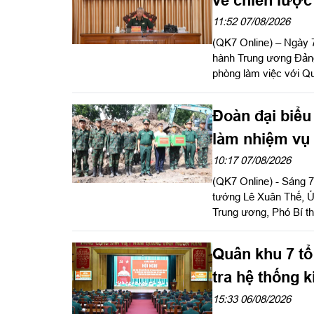
chức, cơ cấu 
11:52 07/08/2026
(QK7 Online) – Ngày
hành Trung ương Đản
phòng làm việc với Qu
chức cơ cấu lại doan
Đảng ủy, Phó Tư lệnh
Đoàn đại biểu
làm nhiệm vụ 
10:17 07/08/2026
(QK7 Online) - Sáng 7
tướng Lê Xuân Thế, Ủ
Trung ương, Phó Bí t
hoa, dâng hương tưởng
thăm, động viên lực l
Quân khu 7 tổ
Hồ Chí Minh.
tra hệ thống k
15:33 06/08/2026