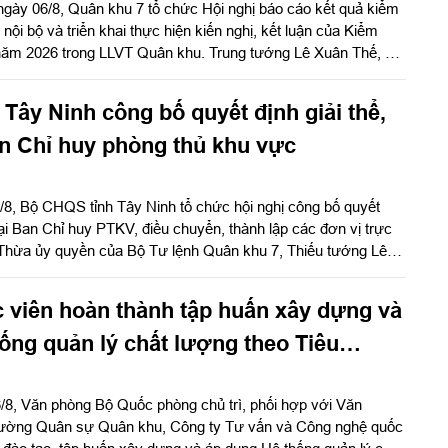
ngày 06/8, Quân khu 7 tổ chức Hội nghị báo cáo kết quả kiểm
 nội bộ và triển khai thực hiện kiến nghị, kết luận của Kiểm
ăm 2026 trong LLVT Quân khu. Trung tướng Lê Xuân Thế, Ủy
rung ương Đảng, Ủy viên Quân ủy Trung ương, Phó Bí thư
khu chủ trì hội nghị.
Tây Ninh công bố quyết định giải thể,
an Chỉ huy phòng thủ khu vực
/8, Bộ CHQS tỉnh Tây Ninh tổ chức hội nghị công bố quyết
 lại Ban Chỉ huy PTKV, điều chuyển, thành lập các đơn vị trực
Thừa ủy quyền của Bộ Tư lệnh Quân khu 7, Thiếu tướng Lê
ưu trưởng Quân khu dự và phát biểu chỉ đạo.
 viên hoàn thành tập huấn xây dựng và
ống quản lý chất lượng theo Tiêu
ia TCVN ISO 9001:2015
/8, Văn phòng Bộ Quốc phòng chủ trì, phối hợp với Văn
rường Quân sự Quân khu, Công ty Tư vấn và Công nghệ quốc