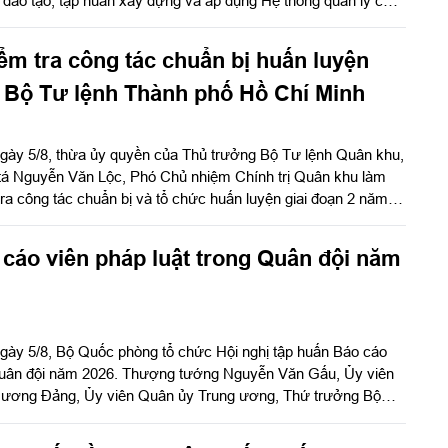
 đào tạo, tập huấn xây dựng và áp dụng Hệ thống quản lý chất
n quốc gia TCVN ISO 9001:2015 năm 2026 khu vực phía
ểm tra công tác chuẩn bị huấn luyện
ại Bộ Tư lệnh Thành phố Hồ Chí Minh
ngày 5/8, thừa ủy quyền của Thủ trưởng Bộ Tư lệnh Quân khu,
 tá Nguyễn Văn Lộc, Phó Chủ nhiệm Chính trị Quân khu làm
ra công tác chuẩn bị và tổ chức huấn luyện giai đoạn 2 năm
 Minh Đạm và Ban Chỉ huy Quân sự (CHQS) phường Tam Long
í Minh).
cáo viên pháp luật trong Quân đội năm
ngày 5/8, Bộ Quốc phòng tổ chức Hội nghị tập huấn Báo cáo
 Quân đội năm 2026. Thượng tướng Nguyễn Văn Gấu, Ủy viên
 ương Đảng, Ủy viên Quân ủy Trung ương, Thứ trưởng Bộ
Hội đồng Phổ biến, giáo dục pháp luật Bộ Quốc phòng chủ trì
c tổ chức bằng hình thức trực tiếp kết hợp với trực tuyến tại