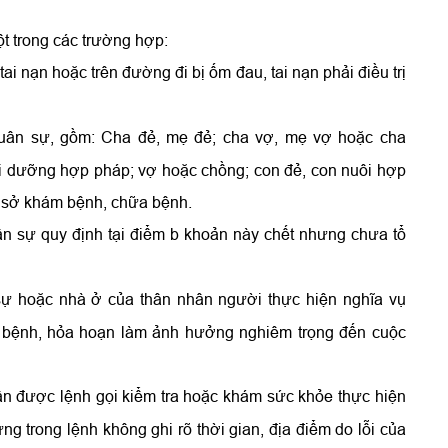
ột trong các trường hợp:
i nạn hoặc trên đường đi bị ốm đau, tai nạn phải điều trị
uân sự, gồm: Cha đẻ, mẹ đẻ; cha vợ, mẹ vợ hoặc cha
i dưỡng hợp pháp; vợ hoặc chồng; con đẻ, con nuôi hợp
cơ sở khám bệnh, chữa bệnh.
n sự quy định tại điểm b khoản này chết nhưng chưa tổ
ự hoặc nhà ở của thân nhân người thực hiện nghĩa vụ
ch bệnh, hỏa hoạn làm ảnh hưởng nghiêm trọng đến cuộc
n được lệnh gọi kiểm tra hoặc khám sức khỏe thực hiện
g trong lệnh không ghi rõ thời gian, địa điểm do lỗi của