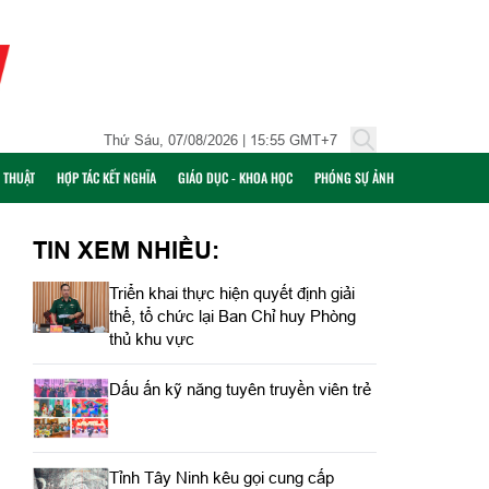
Thứ Sáu, 07/08/2026 | 15:55 GMT+7
Ỹ THUẬT
HỢP TÁC KẾT NGHĨA
GIÁO DỤC - KHOA HỌC
PHÓNG SỰ ẢNH
TIN XEM NHIỀU:
Triển khai thực hiện quyết định giải
thể, tổ chức lại Ban Chỉ huy Phòng
thủ khu vực
Dấu ấn kỹ năng tuyên truyền viên trẻ
Tỉnh Tây Ninh kêu gọi cung cấp