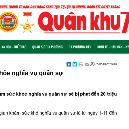
 XÃ HỘI - THỂ THAO
QUÂN SỰ ĐỊA PHƯƠNG
ĐA PHƯƠNG TIỆN
KINH TẾ - HẬU CẦN - K
7505
lượt xem
hỏe nghĩa vụ quân sự
ám sức khỏe nghĩa vụ quân sự sẽ bị phạt đến 20 triệu
 gian khám sức khỏ nghĩa vụ quân sự
là từ ngày 1-11 đến