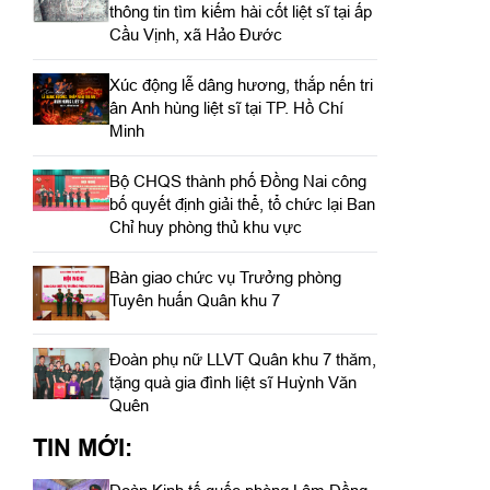
thông tin tìm kiếm hài cốt liệt sĩ tại ấp
Cầu Vịnh, xã Hảo Đước
Xúc động lễ dâng hương, thắp nến tri
ân Anh hùng liệt sĩ tại TP. Hồ Chí
Minh
Bộ CHQS thành phố Đồng Nai công
bố quyết định giải thể, tổ chức lại Ban
Chỉ huy phòng thủ khu vực
Bàn giao chức vụ Trưởng phòng
Tuyên huấn Quân khu 7
Đoàn phụ nữ LLVT Quân khu 7 thăm,
tặng quà gia đình liệt sĩ Huỳnh Văn
Quên
TIN MỚI: