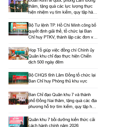
Đoàn Kinh tế quốc phòng Lâm Đồng
thăm, tặng quà các lực lượng thực
hiện nhiệm vụ tìm kiếm, quy tập hài
cốt liệt sĩ
Bộ Tư lệnh TP. Hồ Chí Minh công bố
quyết định giải thể, tổ chức lại Ban
Chỉ huy PTKV, thành lập các đơn vị
trực thuộc
Họp Tổ giúp việc đồng chí Chính ủy
Quân khu chỉ đạo thực hiện Chiến
dịch 500 ngày đêm
Bộ CHQS tỉnh Lâm Đồng tổ chức lại
Ban Chỉ huy Phòng thủ khu vực
Ban Chỉ đạo Quân khu 7 và thành
phố Đồng Nai thăm, tặng quà các địa
phương hỗ trợ tìm kiếm, quy tập hài
cốt liệt sĩ
Quân khu 7 bồi dưỡng kiến thức cải
cách hành chính năm 2026