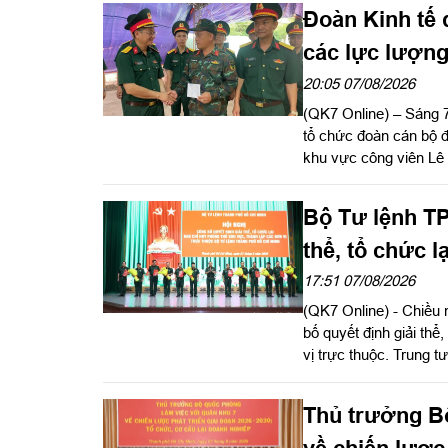
Đoàn Kinh tế
các lực lượng
hài cốt liệt sĩ
20:05 07/08/2026
(QK7 Online) – Sáng 
tổ chức đoàn cán bộ đ
khu vực công viên Lê
Nai do Thượng tá Đi
đoàn.
Bộ Tư lệnh TP
thể, tổ chức 
vị trực thuộc
17:51 07/08/2026
(QK7 Online) - Chiều 
bố quyết định giải thể
vị trực thuộc. Trung
Ủy viên Quân ủy Trun
hội nghị. Thiếu tướn
Thủ trưởng B
Tư lệnh TP. Hồ Chí Min
về chiến lược 