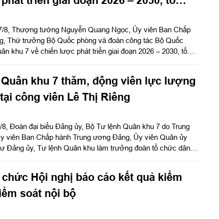
lại doanh nghiệp
 7/8, Thượng tướng Nguyễn Quang Ngọc, Ủy viên Ban Chấp
g, Thứ trưởng Bộ Quốc phòng và đoàn công tác Bộ Quốc
ân khu 7 về chiến lược phát triển giai đoạn 2026 – 2030, tổ
h nghiệp. Thiếu tướng Đặng Văn Lẫm, Ủy viên Thường vụ
 Quân khu tiếp đoàn.
 Quân khu 7 thăm, động viên lực lượng
tại công viên Lê Thị Riêng
/8, Đoàn đại biểu Đảng ủy, Bộ Tư lệnh Quân khu 7 do Trung
y viên Ban Chấp hành Trung ương Đảng, Ủy viên Quân ủy
hư Đảng ủy, Tư lệnh Quân khu làm trưởng đoàn tổ chức dâng
 niệm cố Tổng Bí thư Trần Phú, các anh hùng liệt sĩ và
ượng đang làm nhiệm vụ tại công viên Lê Thị Riêng, Thành phố
 chức Hội nghị báo cáo kết quả kiểm
iểm soát nội bộ