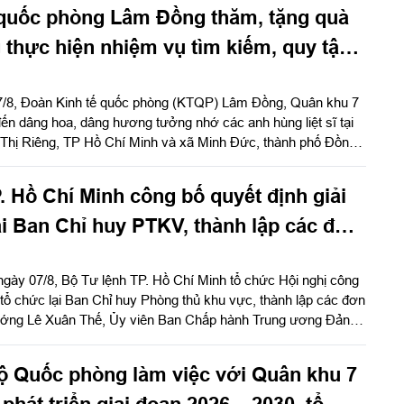
 quốc phòng Lâm Đồng thăm, tặng quà
 thực hiện nhiệm vụ tìm kiếm, quy tập
7/8, Đoàn Kinh tế quốc phòng (KTQP) Lâm Đồng, Quân khu 7
ến dâng hoa, dâng hương tưởng nhớ các anh hùng liệt sĩ tại
 Thị Riêng, TP Hồ Chí Minh và xã Minh Đức, thành phố Đồng
nh Nho Hùng, Đoàn trưởng Đoàn KTQP Lâm Đồng làm trưởng
. Hồ Chí Minh công bố quyết định giải
lại Ban Chỉ huy PTKV, thành lập các đơn
ngày 07/8, Bộ Tư lệnh TP. Hồ Chí Minh tổ chức Hội nghị công
, tổ chức lại Ban Chỉ huy Phòng thủ khu vực, thành lập các đơn
 tướng Lê Xuân Thế, Ủy viên Ban Chấp hành Trung ương Đảng,
g ương, Phó Bí thư Đảng ủy, Tư lệnh Quân khu dự, chỉ đạo
g Vũ Văn Điền, Ủy viên Ban Thường vụ Thành ủy, Tư lệnh Bộ
ộ Quốc phòng làm việc với Quân khu 7
h chủ trì hội nghị.
phát triển giai đoạn 2026 – 2030, tổ