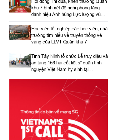
Hội đồng Thi đua, khen thưởng Quân
khu 7 bình xét đề nghị phong tặng
danh hiệu Anh hùng Lực lượng vũ
trang nhân dân
Học viên tốt nghiệp các học viện, nhà
trường tìm hiểu về truyền thống vẻ
vang của LLVT Quân khu 7
​Tỉnh Tây Ninh tổ chức Lễ truy điệu và
an táng 156 hài cốt liệt sĩ quân tình
nguyện Việt Nam hy sinh tại
Campuchia