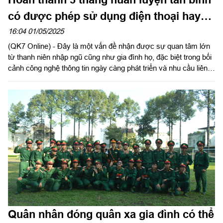
có được phép sử dụng điện thoại hay
không?
16:04 01/05/2025
(QK7 Online) - Đây là một vấn đề nhận được sự quan tâm lớn
từ thanh niên nhập ngũ cũng như gia đình họ, đặc biệt trong bối
cảnh công nghệ thông tin ngày càng phát triển và nhu cầu liên
lạc, cập nhật tin tức trở nên thiết yếu. Tuy nhiên, việc sử dụng
điện thoại trong môi trường quân đội không chỉ phụ thuộc vào
mong muốn cá nhân, mà còn chịu sự điều chỉnh chặt chẽ của
kỷ luật và quy định của từng đơn vị.
Quân nhân đóng quân xa gia đình có thể