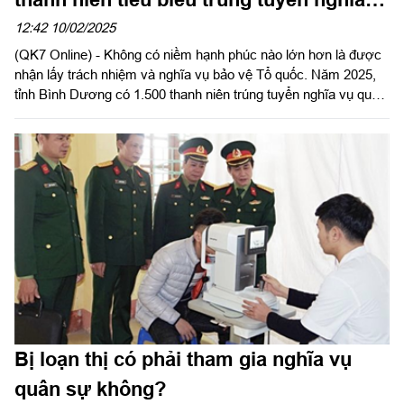
vụ quân sự 2025
12:42 10/02/2025
(QK7 Online) - Không có niềm hạnh phúc nào lớn hơn là được
nhận lấy trách nhiệm và nghĩa vụ bảo vệ Tổ quốc. Năm 2025,
tỉnh Bình Dương có 1.500 thanh niên trúng tuyển nghĩa vụ quân
sự, trong đó có 54 thanh niên tiêu biểu, là đảng viên, đoàn viên
trẻ ưu tú đã tham gia buổi gặp mặt, được biểu dương trước khi
lên đường thực hiện nghĩa vụ.
Bị loạn thị có phải tham gia nghĩa vụ
quân sự không?