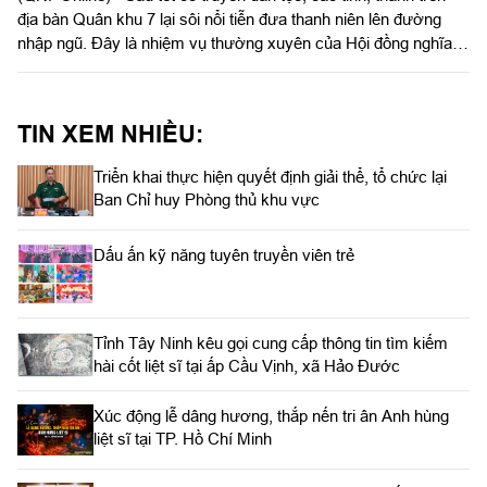
địa bàn Quân khu 7 lại sôi nổi tiễn đưa thanh niên lên đường
nhập ngũ. Đây là nhiệm vụ thường xuyên của Hội đồng nghĩa
vụ quân sự các cấp trên địa bàn Quân khu 7 hàng năm đối với
công tác tuyển chọn và gọi công nhập ngũ. Cho đến thời điểm
này, mọi công tác chuẩn bị đã hoàn thành chờ đến ngày tô
TIN XEM NHIỀU:
chức Hội trại tòng quân và giao nhận quân tiễn thanh niên lên
đường bảo vệ Tổ quốc.
Triển khai thực hiện quyết định giải thể, tổ chức lại
Ban Chỉ huy Phòng thủ khu vực
Dấu ấn kỹ năng tuyên truyền viên trẻ
Tỉnh Tây Ninh kêu gọi cung cấp thông tin tìm kiếm
hài cốt liệt sĩ tại ấp Cầu Vịnh, xã Hảo Đước
Xúc động lễ dâng hương, thắp nến tri ân Anh hùng
liệt sĩ tại TP. Hồ Chí Minh