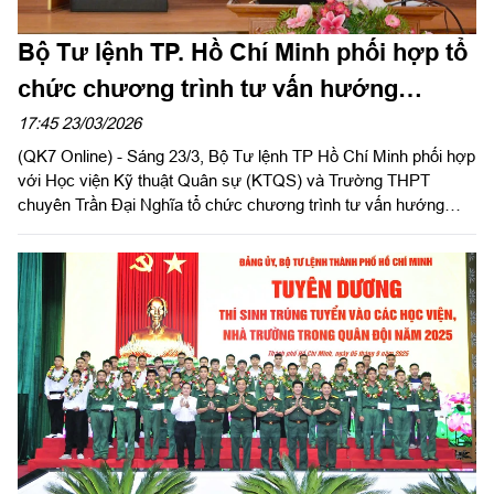
Bộ Tư lệnh TP. Hồ Chí Minh phối hợp tổ
chức chương trình tư vấn hướng
nghiệp tuyển sinh quân sự năm 2026
17:45 23/03/2026
(QK7 Online) - Sáng 23/3, Bộ Tư lệnh TP Hồ Chí Minh phối hợp
với Học viện Kỹ thuật Quân sự (KTQS) và Trường THPT
chuyên Trần Đại Nghĩa tổ chức chương trình tư vấn hướng
nghiệp, tuyển sinh quân sự năm 2026.