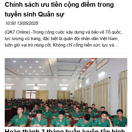
Chính sách ưu tiên cộng điểm trong
tuyển sinh Quân sự
10:50 13/05/2025
(QK7 Online) -Trong công cuộc xây dựng và bảo vệ Tổ quốc,
lực lượng vũ trang, đặc biệt là quân đội nhân dân Việt Nam,
luôn giữ vai trò nòng cốt. Không chỉ cống hiến sức lực và
xương máu, họ còn phải hy sinh thời gian chăm sóc gia đình,
con cái vì nhiệm vụ thiêng liêng. Xuất phát từ đó, Nhà nước đã
ban hành nhiều chính sách ưu đãi, trong đó có chính sách ưu
tiên cộng điểm cho con của sĩ quan quan đội, con của quân
nhân chuyên nghiệp...khi đi học. Đây là một chủ trương nhân
văn, thể hiện chính sách “đền ơn đáp nghĩa”, “uống nước nhớ
nguồn” của Đảng và Nhà nước đối với những người phục vụ
trong lực lượng vũ trang.
Hoàn thành 3 tháng huấn luyện tân binh