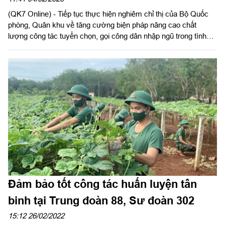
(QK7 Online) - Tiếp tục thực hiện nghiêm chỉ thị của Bộ Quốc
phòng, Quân khu về tăng cường biện pháp nâng cao chất
lượng công tác tuyển chọn, gọi công dân nhập ngũ trong tình
hình mới, Hội đồng Nghĩa vụ quân sự (NVQS) tỉnh tiến hành
nhiều biện pháp thực hiện tốt công tác tuyển chọn và gọi công
dân nhập ngũ năm 2023. Hiện 15 huyện, thị xã, thành phố trong
tỉnh Long An hoàn thành mọi công tác chuẩn bị, sẵn sàng cho
ngày giao quân thắng lợi.
Đảm bảo tốt công tác huấn luyện tân
binh tại Trung đoàn 88, Sư đoàn 302
15:12 26/02/2022