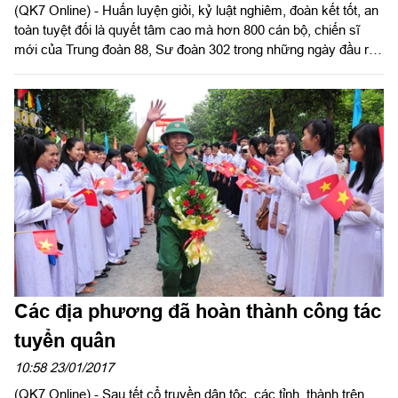
(QK7 Online) - Huấn luyện giỏi, kỷ luật nghiêm, đoàn kết tốt, an
toàn tuyệt đối là quyết tâm cao mà hơn 800 cán bộ, chiến sĩ
mới của Trung đoàn 88, Sư đoàn 302 trong những ngày đầu ra
quân huấn luyện năm 2022. Đây cũng là nội dung trọng tâm
được đặt ra của các cán bộ, chiến sĩ trong nhiệm vụ huấn luyện
lần này.
Các địa phương đã hoàn thành công tác
tuyển quân
10:58 23/01/2017
(QK7 Online) - Sau tết cổ truyền dân tộc, các tỉnh, thành trên