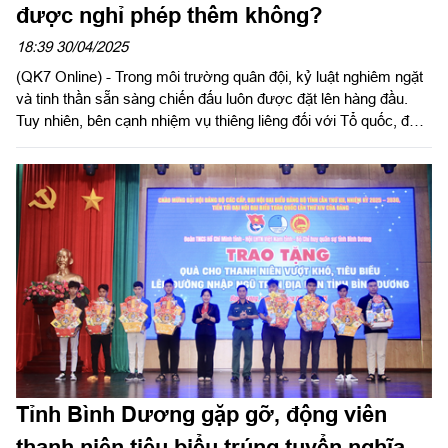
được nghỉ phép thêm không?
18:39 30/04/2025
(QK7 Online) - Trong môi trường quân đội, kỷ luật nghiêm ngặt
và tinh thần sẵn sàng chiến đấu luôn được đặt lên hàng đầu.
Tuy nhiên, bên cạnh nhiệm vụ thiêng liêng đối với Tổ quốc, đời
sống tinh thần và gia đình của quân nhân cũng là yếu tố quan
trọng cần được quan tâm.
​Tỉnh Bình Dương gặp gỡ, động viên
thanh niên tiêu biểu trúng tuyển nghĩa