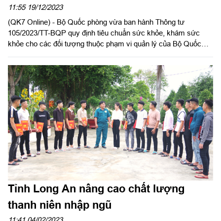
11:55 19/12/2023
(QK7 Online) - Bộ Quốc phòng vừa ban hành Thông tư
105/2023/TT-BQP quy định tiêu chuẩn sức khỏe, khám sức
khỏe cho các đối tượng thuộc phạm vi quản lý của Bộ Quốc
phòng, thay thế cho Thông tư liên tịch 16/2016/TTLT-BYT-BQP,
có hiệu lực từ 1-1-2024.
Tỉnh Long An nâng cao chất lượng
thanh niên nhập ngũ
11:41 04/02/2023