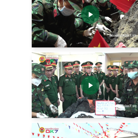
Play
Video
Play
Video