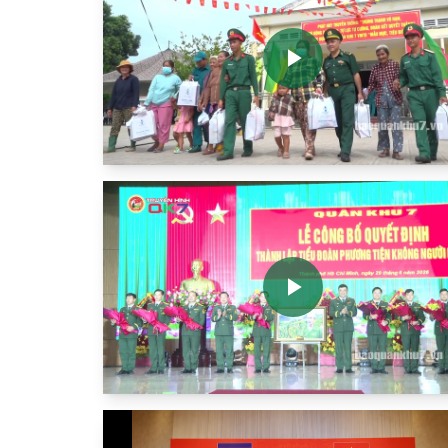
Play
Video
Play
Video