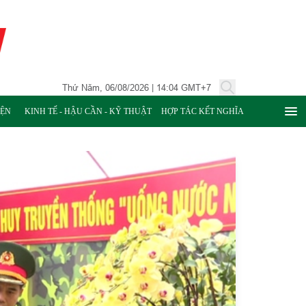
Thứ Năm, 06/08/2026 | 14:04 GMT+7
IỆN
KINH TẾ - HẬU CẦN - KỸ THUẬT
HỢP TÁC KẾT NGHĨA