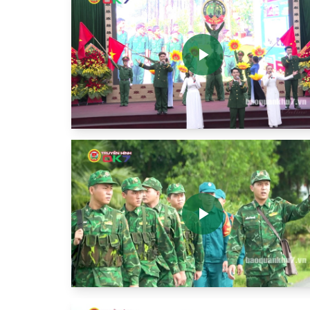
Play
Video
Play
Video