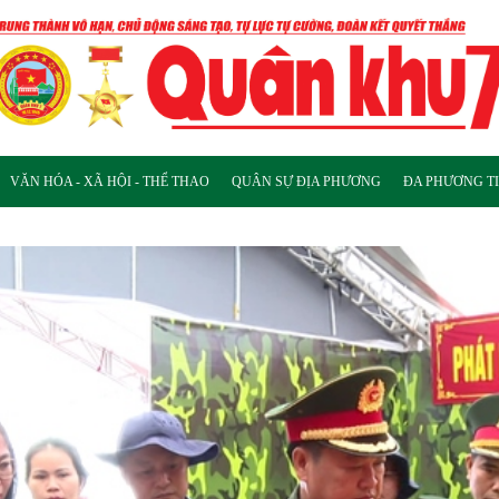
VĂN HÓA - XÃ HỘI - THỂ THAO
QUÂN SỰ ĐỊA PHƯƠNG
ĐA PHƯƠNG T