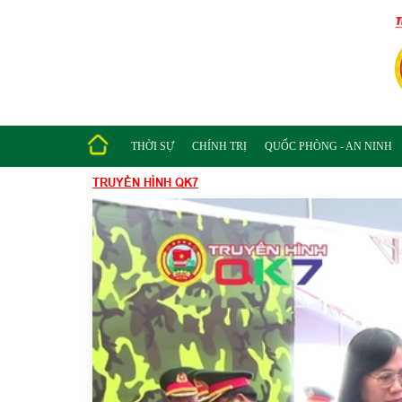
THỜI SỰ
CHÍNH TRỊ
QUỐC PHÒNG - AN NINH
TRUYỀN HÌNH QK7