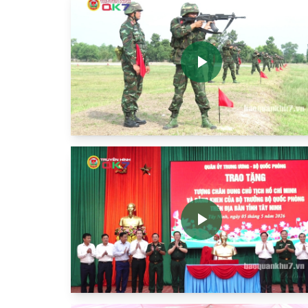
Play
Video
Play
Video