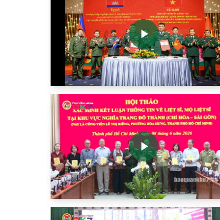
Play
Video
Play
Video