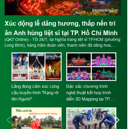
Xúc động lễ dâng hương, thắp nến tri
ân Anh hùng liệt sĩ tại TP. Hồ Chí Minh
(QK7 Online) - Tối 26/7, tại Nghĩa trang liệt sĩ TP.HCM (phường
Long Bình), hàng trăm đoàn viên, thanh niên đã dâng hoa,
dâng hương và thắp nến tri ân các Anh hùng liệt sĩ nhân kỷ
niệm 79 năm Ngày Thương binh - Liệt sĩ.
iệt
Lắng đọng cảm xúc cùng
Đặc sắc chương trình
cầu truyền hình "Rạng rỡ
nghệ thuật kết hợp trình
tên Người"
diễn 3D Mapping tại TP.
Hồ Chí Minh
“3 
lĩn