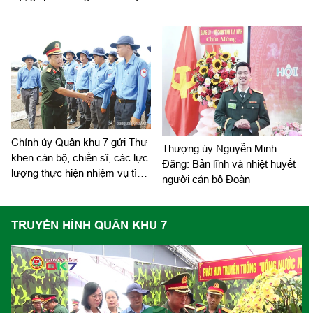
tôn giáo
Chính ủy Quân khu 7 gửi Thư
Thượng úy Nguyễn Minh
khen cán bộ, chiến sĩ, các lực
Đăng: Bản lĩnh và nhiệt huyết
lượng thực hiện nhiệm vụ tìm
người cán bộ Đoàn
kiếm, quy tập và xác định
danh tính hài cốt liệt sĩ
TRUYỀN HÌNH QUÂN KHU 7