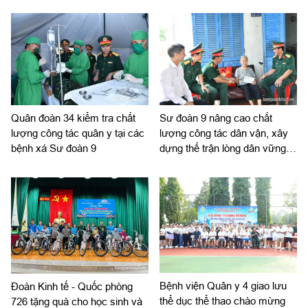
TNHH MTV 16) về chiến lược phát triển giai đoạn 2026-
2030; tổ chức, cơ cấu lại doanh nghiệp.
Quân đoàn 34 kiểm tra chất
Sư đoàn 9 nâng cao chất
lượng công tác quân y tại các
lượng công tác dân vận, xây
bệnh xá Sư đoàn 9
dựng thế trận lòng dân vững
chắc
Bệnh viện Quân y 4 giao lưu
Đoàn Kinh tế - Quốc phòng
thể dục thể thao chào mừng
726 tặng quà cho học sinh và