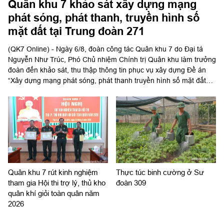
Quân khu 7 khảo sát xây dựng mạng
phát sóng, phát thanh, truyền hình số
mặt đất tại Trung đoàn 271
(QK7 Online) - Ngày 6/8, đoàn công tác Quân khu 7 do Đại tá
Nguyễn Như Trúc, Phó Chủ nhiệm Chính trị Quân khu làm trưởng
đoàn đến khảo sát, thu thập thông tin phục vụ xây dựng Đề án
“Xây dựng mạng phát sóng, phát thanh truyền hình số mặt đất
toàn quân dự phòng chiến lược quốc gia” (Đề án 3094) tại Trung
đoàn 271, Sư đoàn 5.
Quân khu 7 rút kinh nghiệm
Thực túc binh cường ở Sư
tham gia Hội thi trợ lý, thủ kho
đoàn 309
quân khí giỏi toàn quân năm
2026