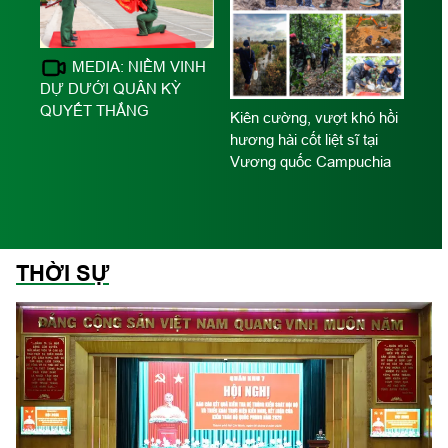
MEDIA: NIỀM VINH
DỰ DƯỚI QUÂN KỲ
o
QUYẾT THẮNG
Kiên cường, vượt khó hồi
ố
hương hài cốt liệt sĩ tại
í
Vương quốc Campuchia
Hồ 
dâ
THỜI SỰ