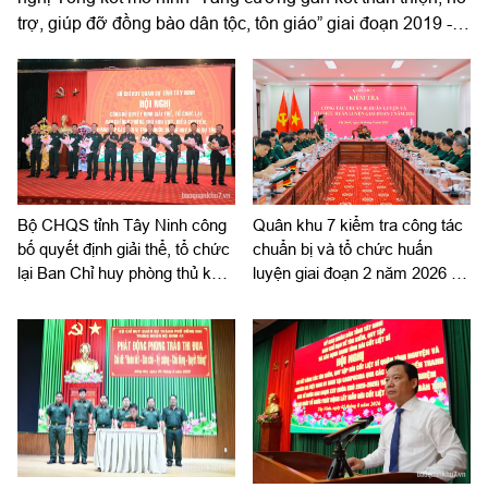
trợ, giúp đỡ đồng bào dân tộc, tôn giáo” giai đoạn 2019 -
2025. Đại tá Thái Thành Đức, Phó Chủ nhiệm chính trị
Quân khu dự và chỉ đạo hội nghị.
Bộ CHQS tỉnh Tây Ninh công
Quân khu 7 kiểm tra công tác
bố quyết định giải thể, tổ chức
chuẩn bị và tổ chức huấn
lại Ban Chỉ huy phòng thủ khu
luyện giai đoạn 2 năm 2026 tại
vực
tỉnh Tây Ninh