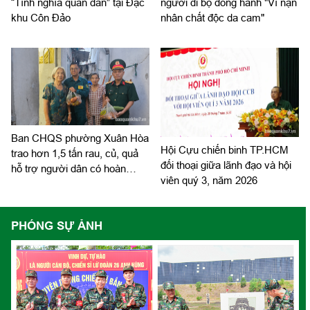
“Tình nghĩa quân dân” tại Đặc
người đi bộ đồng hành "Vì nạn
khu Côn Đảo
nhân chất độc da cam"
Ban CHQS phường Xuân Hòa
Hội Cựu chiến binh TP.HCM
trao hơn 1,5 tấn rau, củ, quả
đối thoại giữa lãnh đạo và hội
hỗ trợ người dân có hoàn
viên quý 3, năm 2026
cảnh khó khăn
PHÓNG SỰ ẢNH