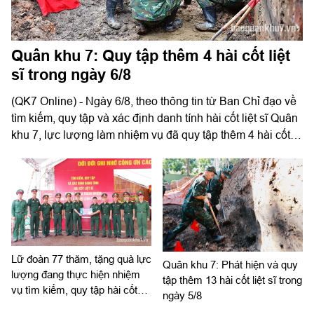
Quân khu 7: Quy tập thêm 4 hài cốt liệt
sĩ trong ngày 6/8
(QK7 Online) - Ngày 6/8, theo thông tin từ Ban Chỉ đạo về
tìm kiếm, quy tập và xác định danh tính hài cốt liệt sĩ Quân
khu 7, lực lượng làm nhiệm vụ đã quy tập thêm 4 hài cốt
liệt sĩ. Trong đó, 1 hài cốt liệt sĩ được tìm thấy tại công viên
Lê Thị Riêng (phường Hòa Hưng, TP. HCM), 2 hài cốt liệt
sĩ tại tỉnh Tây Ninh và 1 hài cốt liệt sĩ tại tỉnh Lâm Đồng.
Lữ đoàn 77 thăm, tặng quà lực
Quân khu 7: Phát hiện và quy
lượng đang thực hiện nhiệm
tập thêm 13 hài cốt liệt sĩ trong
vụ tìm kiếm, quy tập hài cốt
ngày 5/8
liệt sĩ