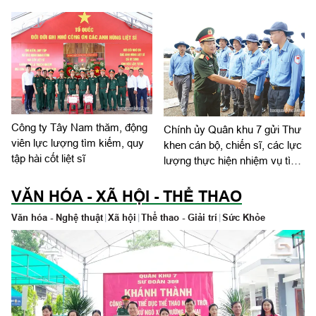
Công ty Tây Nam thăm, động
Chính ủy Quân khu 7 gửi Thư
viên lực lượng tìm kiếm, quy
khen cán bộ, chiến sĩ, các lực
tập hài cốt liệt sĩ
lượng thực hiện nhiệm vụ tìm
kiếm, quy tập và xác định
danh tính hài cốt liệt sĩ
VĂN HÓA - XÃ HỘI - THỂ THAO
Văn hóa - Nghệ thuật
|
Xã hội
|
Thể thao - Giải trí
|
Sức Khỏe