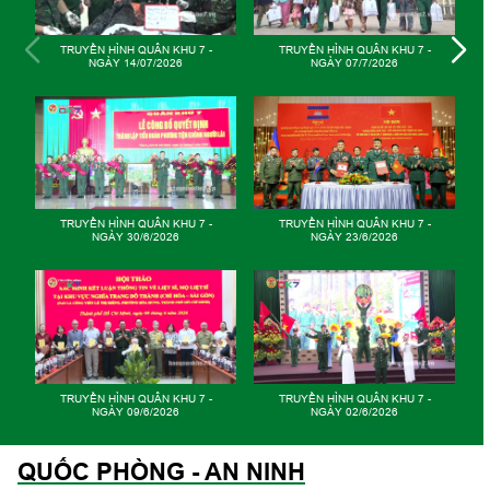
QUÂN KHU 7 -
TRUYỀN HÌNH QUÂN KHU 7 -
TRUYỀN HÌNH QUÂN KH
/7/2026
NGÀY 12/5/2026
NGÀY 05/5/2026
QUÂN KHU 7 -
GIỮ VỮNG MẠCH NGUỒN
TRUYỀN HÌNH QUÂN KH
/6/2026
NGÀY 28/4/2026
QUÂN KHU 7 -
TRUYỀN HÌNH QUÂN KHU 7 -
TRUYỀN HÌNH QUÂN KH
/6/2026
NGÀY 21/4/2026
NGÀY 14/4/2026
QUỐC PHÒNG - AN NINH