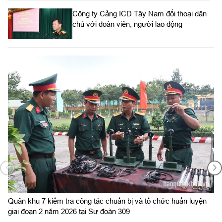
Công ty Cảng ICD Tây Nam đối thoại dân
chủ với đoàn viên, người lao động
Bộ Tư lệnh TP. HCM tăng cường gắn kết
thân thiện, hỗ trợ, giúp đỡ đồng bào dân
tộc, tôn giáo
Sư đoàn 309 khánh thành công trình thể
dục thể thao tại Giáo xứ Ngô Xá
Quân khu 7 tổ chức Hội nghị báo cáo kết
quả kiểm tra hệ thống kiểm soát nội bộ
c huấn luyện
Quân khu 7 kiểm tra công tác chuẩn bị và tổ chức hu
giai đoạn 2 năm 2026 tại tỉnh Tây Ninh