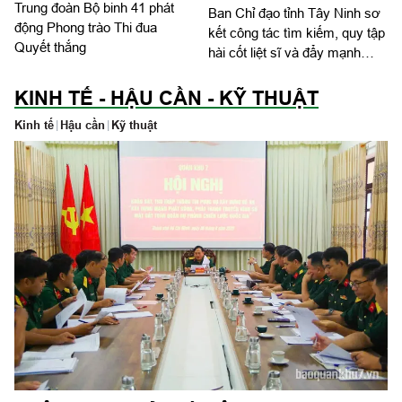
Trung đoàn Bộ binh 41 phát
Ban Chỉ đạo tỉnh Tây Ninh sơ
động Phong trào Thi đua
kết công tác tìm kiếm, quy tập
Quyết thắng
hài cốt liệt sĩ và đẩy mạnh
Chiến dịch 500 ngày đêm
KINH TẾ - HẬU CẦN - KỸ THUẬT
Kinh tế
|
Hậu cần
|
Kỹ thuật