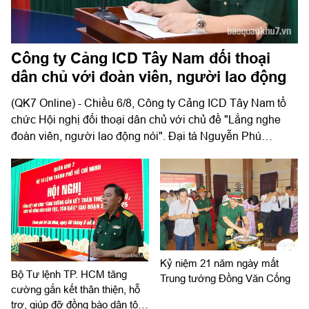
Công ty Cảng ICD Tây Nam đối thoại
dân chủ với đoàn viên, người lao động
(QK7 Online) - Chiều 6/8, Công ty Cảng ICD Tây Nam tổ
chức Hội nghị đối thoại dân chủ với chủ đề "Lắng nghe
đoàn viên, người lao động nói". Đại tá Nguyễn Phú
Khánh, Đảng ủy viên, Phó Tổng giám đốc Công ty Tây
Nam dự và phát biểu chỉ đạo. Thượng tá Nguyễn Ngọc
Khánh, Giám đốc Công ty Cảng ICD Tây Nam chủ trì hội
nghị. Dự hội nghị có Đại tá Phạm Thị Thu Hương, Trưởng
phòng Công tác quần chúng, Cục Chính trị Quân khu 7;
Đại tá Trần Thị Mỹ Châu, Phó Tổng giám đốc Công ty Tây
Nam cùng đông đảo cán bộ, đoàn viên, người lao động
Kỷ niệm 21 năm ngày mất
Công ty Cảng ICD Tây Nam.
Bộ Tư lệnh TP. HCM tăng
Trung tướng Đồng Văn Cống
cường gắn kết thân thiện, hỗ
trợ, giúp đỡ đồng bào dân tộc,