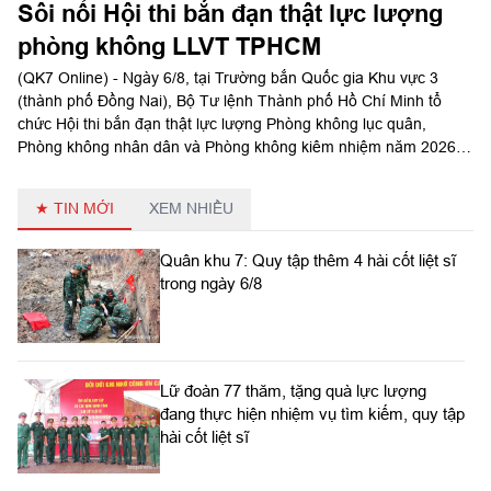
Sôi nổi Hội thi bắn đạn thật lực lượng
phòng không LLVT TPHCM
(QK7 Online) - Ngày 6/8, tại Trường bắn Quốc gia Khu vực 3
(thành phố Đồng Nai), Bộ Tư lệnh Thành phố Hồ Chí Minh tổ
chức Hội thi bắn đạn thật lực lượng Phòng không lục quân,
Phòng không nhân dân và Phòng không kiêm nhiệm năm 2026.
Thiếu tướng Phan Quốc Việt, Phó Tư lệnh - Tham mưu trưởng
Bộ Tư lệnh Thành phố dự và chỉ đạo hội thi.
★ TIN MỚI
XEM NHIỀU
Quân khu 7: Quy tập thêm 4 hài cốt liệt sĩ
trong ngày 6/8
Lữ đoàn 77 thăm, tặng quà lực lượng
đang thực hiện nhiệm vụ tìm kiếm, quy tập
hài cốt liệt sĩ