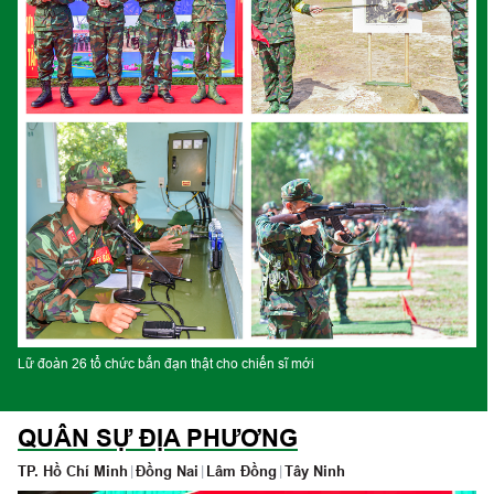
Lá chắn thép biên giới Nam Tây Nguyên
“
QUÂN SỰ ĐỊA PHƯƠNG
TP. Hồ Chí Minh
|
Đồng Nai
|
Lâm Đồng
|
Tây Ninh