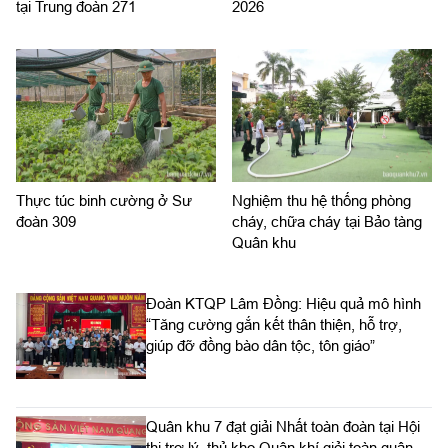
tại Trung đoàn 271
2026
Thực túc binh cường ở Sư
Nghiệm thu hệ thống phòng
đoàn 309
cháy, chữa cháy tại Bảo tàng
Quân khu
Đoàn KTQP Lâm Đồng: Hiệu quả mô hình
“Tăng cường gắn kết thân thiện, hỗ trợ,
giúp đỡ đồng bào dân tộc, tôn giáo”
Quân khu 7 đạt giải Nhất toàn đoàn tại Hội
thi trợ lý, thủ kho Quân khí giỏi toàn quân