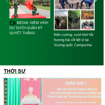
MEDIA: NIỀM VINH
DỰ DƯỚI QUÂN KỲ
o
QUYẾT THẮNG
Kiên cường, vượt khó hồi
ố
hương hài cốt liệt sĩ tại
í
Vương quốc Campuchia
Hồ 
dâ
THỜI SỰ