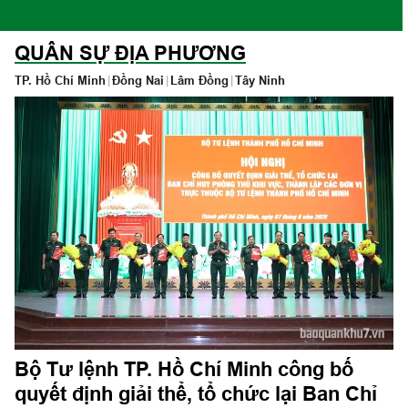
QUÂN SỰ ĐỊA PHƯƠNG
TP. Hồ Chí Minh
|
Đồng Nai
|
Lâm Đồng
|
Tây Ninh
Bộ Tư lệnh TP. Hồ Chí Minh công bố
quyết định giải thể, tổ chức lại Ban Chỉ