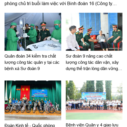
phòng chủ trì buổi làm việc với Binh đoàn 16 (Công ty
TNHH MTV 16) về chiến lược phát triển giai đoạn 2026-
2030; tổ chức, cơ cấu lại doanh nghiệp.
Quân đoàn 34 kiểm tra chất
Sư đoàn 9 nâng cao chất
lượng công tác quân y tại các
lượng công tác dân vận, xây
bệnh xá Sư đoàn 9
dựng thế trận lòng dân vững
chắc
Bệnh viện Quân y 4 giao lưu
Đoàn Kinh tế - Quốc phòng