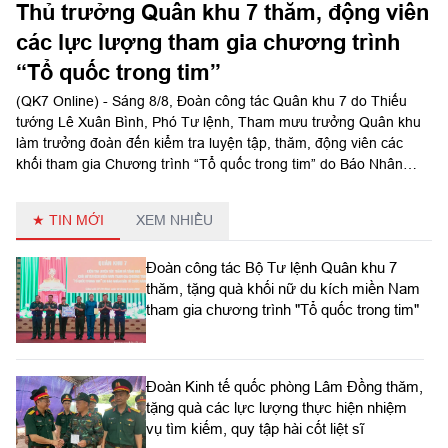
Thủ trưởng Quân khu 7 thăm, động viên
các lực lượng tham gia chương trình
“Tổ quốc trong tim”
(QK7 Online) - Sáng 8/8, Đoàn công tác Quân khu 7 do Thiếu
tướng Lê Xuân Bình, Phó Tư lệnh, Tham mưu trưởng Quân khu
làm trưởng đoàn đến kiểm tra luyện tập, thăm, động viên các
khối tham gia Chương trình “Tổ quốc trong tim” do Báo Nhân
Dân tổ chức tại Sư đoàn 309 và Lữ đoàn 25.
★ TIN MỚI
XEM NHIỀU
Đoàn công tác Bộ Tư lệnh Quân khu 7
thăm, tặng quà khối nữ du kích miền Nam
tham gia chương trình "Tổ quốc trong tim"
Đoàn Kinh tế quốc phòng Lâm Đồng thăm,
tặng quà các lực lượng thực hiện nhiệm
vụ tìm kiếm, quy tập hài cốt liệt sĩ