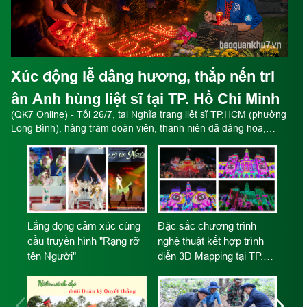
Xúc động lễ dâng hương, thắp nến tri
ân Anh hùng liệt sĩ tại TP. Hồ Chí Minh
(QK7 Online) - Tối 26/7, tại Nghĩa trang liệt sĩ TP.HCM (phường
Long Bình), hàng trăm đoàn viên, thanh niên đã dâng hoa,
dâng hương và thắp nến tri ân các Anh hùng liệt sĩ nhân kỷ
niệm 79 năm Ngày Thương binh - Liệt sĩ.
iệt
Lắng đọng cảm xúc cùng
Đặc sắc chương trình
cầu truyền hình "Rạng rỡ
nghệ thuật kết hợp trình
tên Người"
diễn 3D Mapping tại TP.
Hồ Chí Minh
“3 
lĩn