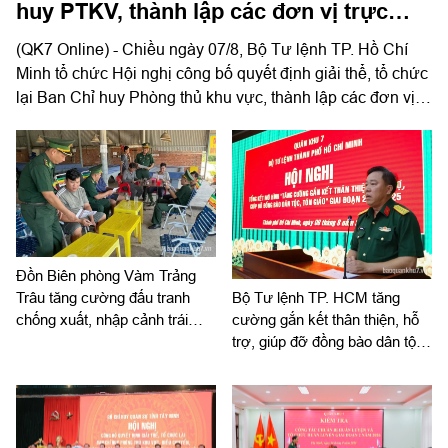
huy PTKV, thành lập các đơn vị trực
thuộc
(QK7 Online) - Chiều ngày 07/8, Bộ Tư lệnh TP. Hồ Chí
Minh tổ chức Hội nghị công bố quyết định giải thể, tổ chức
lại Ban Chỉ huy Phòng thủ khu vực, thành lập các đơn vị
trực thuộc. Trung tướng Lê Xuân Thế, Ủy viên Ban Chấp
hành Trung ương Đảng, Ủy viên Quân ủy Trung ương,
Phó Bí thư Đảng ủy, Tư lệnh Quân khu dự, chỉ đạo hội
nghị. Thiếu tướng Vũ Văn Điền, Ủy viên Ban Thường vụ
Thành ủy, Tư lệnh Bộ Tư lệnh TP. Hồ Chí Minh chủ trì hội
nghị.
Đồn Biên phòng Vàm Trảng
Trâu tăng cường đấu tranh
Bộ Tư lệnh TP. HCM tăng
chống xuất, nhập cảnh trái
cường gắn kết thân thiện, hỗ
phép
trợ, giúp đỡ đồng bào dân tộc,
tôn giáo