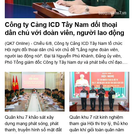
Công ty Cảng ICD Tây Nam đối thoại
dân chủ với đoàn viên, người lao động
(QK7 Online) - Chiều 6/8, Công ty Cảng ICD Tây Nam tổ chức
Hội nghị đối thoại dân chủ với chủ đề "Lắng nghe đoàn viên,
người lao động nói". Đại tá Nguyễn Phú Khánh, Đảng ủy viên,
Phó Tổng giám đốc Công ty Tây Nam dự và phát biểu chỉ đạo.
Thượng tá Nguyễn Ngọc Khánh, Giám đốc Công ty Cảng ICD
Tây Nam chủ trì hội nghị. Dự hội nghị có Đại tá Phạm Thị Thu
Hương, Trưởng phòng Công tác quần chúng, Cục Chính trị Quân
khu 7; Đại tá Trần Thị Mỹ Châu, Phó Tổng giám đốc Công ty Tây
Nam cùng đông đảo cán bộ, đoàn viên, người lao động Công ty
Cảng ICD Tây Nam.
Quân khu 7 khảo sát xây
Quân khu 7 rút kinh nghiệm
dựng mạng phát sóng, phát
tham gia Hội thi trợ lý, thủ kho
thanh, truyền hình số mặt đất
quân khí giỏi toàn quân năm