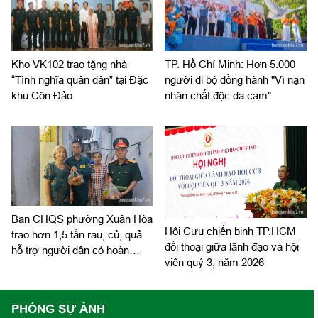
Kho VK102 trao tặng nhà
TP. Hồ Chí Minh: Hơn 5.000
“Tình nghĩa quân dân” tại Đặc
người đi bộ đồng hành "Vì nạn
khu Côn Đảo
nhân chất độc da cam"
Ban CHQS phường Xuân Hòa
Hội Cựu chiến binh TP.HCM
trao hơn 1,5 tấn rau, củ, quả
đối thoại giữa lãnh đạo và hội
hỗ trợ người dân có hoàn
viên quý 3, năm 2026
cảnh khó khăn
PHÓNG SỰ ẢNH