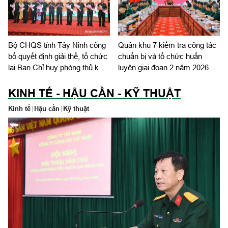
Bộ CHQS tỉnh Tây Ninh công
Quân khu 7 kiểm tra công tác
bố quyết định giải thể, tổ chức
chuẩn bị và tổ chức huấn
lại Ban Chỉ huy phòng thủ khu
luyện giai đoạn 2 năm 2026 tại
vực
tỉnh Tây Ninh
KINH TẾ - HẬU CẦN - KỸ THUẬT
Kinh tế
|
Hậu cần
|
Kỹ thuật