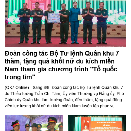
Đoàn công tác Bộ Tư lệnh Quân khu 7
thăm, tặng quà khối nữ du kích miền
Nam tham gia chương trình "Tổ quốc
trong tim"
(QK7 Online) - Sáng 8/8, Đoàn công tác Bộ Tư lệnh Quân khu 7
do Thiếu tướng Trần Chí Tâm, Ủy viên Thường vụ Đảng ủy, Phó
Chính ủy Quân khu làm trưởng đoàn, đến thăm, tặng quà động
viên lực lượng khối nữ du kích miền Nam luyện tập phục vụ
chương trình "Tổ quốc trong tim" do báo Nhân dân tổ chức.