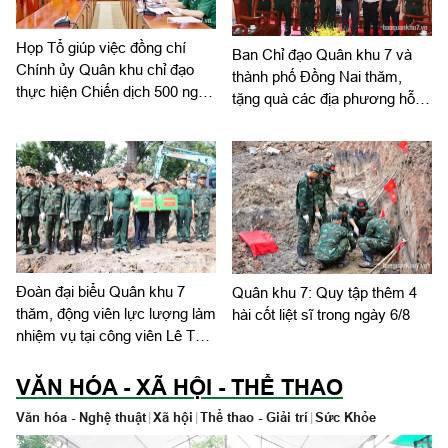
Họp Tổ giúp việc đồng chí
Ban Chỉ đạo Quân khu 7 và
Chính ủy Quân khu chỉ đạo
thành phố Đồng Nai thăm,
thực hiện Chiến dịch 500 ngày
tặng quà các địa phương hỗ
đêm
trợ tìm kiếm, quy tập hài cốt
liệt sĩ
Đoàn đại biểu Quân khu 7
Quân khu 7: Quy tập thêm 4
thăm, động viên lực lượng làm
hài cốt liệt sĩ trong ngày 6/8
nhiệm vụ tại công viên Lê Thị
Riêng
VĂN HÓA - XÃ HỘI - THỂ THAO
Văn hóa - Nghệ thuật
|
Xã hội
|
Thể thao - Giải trí
|
Sức Khỏe