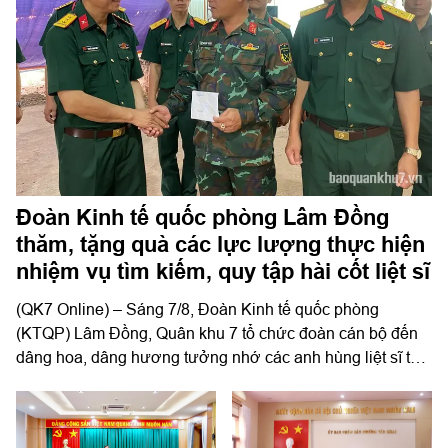
Đoàn Kinh tế quốc phòng Lâm Đồng
thăm, tặng quà các lực lượng thực hiện
nhiệm vụ tìm kiếm, quy tập hài cốt liệt sĩ
(QK7 Online) – Sáng 7/8, Đoàn Kinh tế quốc phòng
(KTQP) Lâm Đồng, Quân khu 7 tổ chức đoàn cán bộ đến
dâng hoa, dâng hương tưởng nhớ các anh hùng liệt sĩ tại
khu vực công viên Lê Thị Riêng, TP Hồ Chí Minh và xã
Minh Đức, thành phố Đồng Nai do Thượng tá Đinh Nho
Hùng, Đoàn trưởng Đoàn KTQP Lâm Đồng làm trưởng