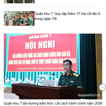
Quân khu 7: Quy tập thêm 17 hài cốt liệt sĩ
trong ngày 7/8
Bộ Tư lệnh TP. Hồ Chí Minh công bố
quyết định giải thể, tổ chức lại Ban Chỉ huy
PTKV, thành lập các đơn vị trực thuộc
Bộ CHQS tỉnh Lâm Đồng tổ chức lại Ban
Chỉ huy Phòng thủ khu vực
Đồn Biên phòng Vàm Trảng Trâu tăng
cường đấu tranh chống xuất, nhập cảnh
Sôi nổi Hội thi bắn đạn thật lực lượng phòng không LLVT
6