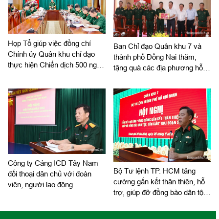
đoàn.
Họp Tổ giúp việc đồng chí
Ban Chỉ đạo Quân khu 7 và
Chính ủy Quân khu chỉ đạo
thành phố Đồng Nai thăm,
thực hiện Chiến dịch 500 ngày
tặng quà các địa phương hỗ
đêm
trợ tìm kiếm, quy tập hài cốt
liệt sĩ
Công ty Cảng ICD Tây Nam
Bộ Tư lệnh TP. HCM tăng
đối thoại dân chủ với đoàn
cường gắn kết thân thiện, hỗ
viên, người lao động
trợ, giúp đỡ đồng bào dân tộc,
tôn giáo