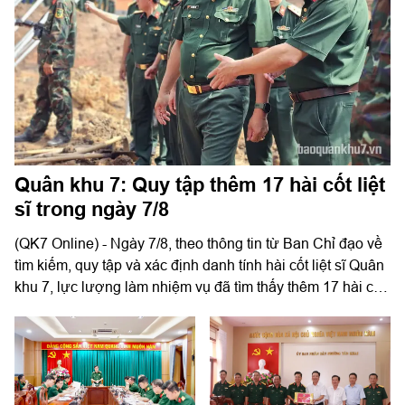
Quân khu 7: Quy tập thêm 17 hài cốt liệt
sĩ trong ngày 7/8
(QK7 Online) - Ngày 7/8, theo thông tin từ Ban Chỉ đạo về
tìm kiếm, quy tập và xác định danh tính hài cốt liệt sĩ Quân
khu 7, lực lượng làm nhiệm vụ đã tìm thấy thêm 17 hài cốt
liệt sĩ tại công viên Lê Thị Riêng (phường Hòa Hưng, TP.
HCM).