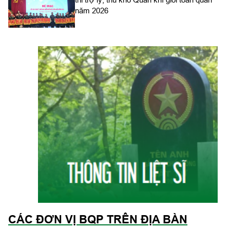
năm 2026
CÁC ĐƠN VỊ BQP TRÊN ĐỊA BÀN